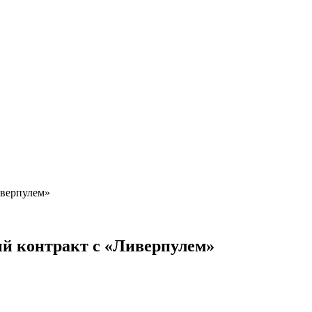
иверпулем»
ый контракт с «Ливерпулем»