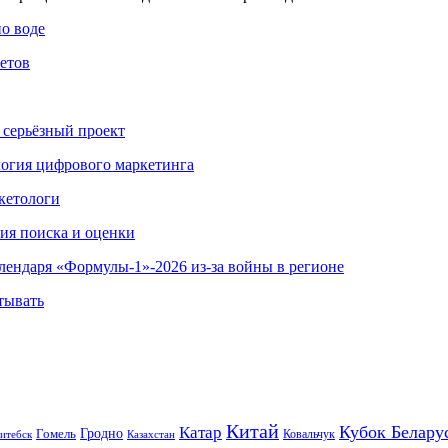
по воде
етов
 серьёзный проект
ология цифрового маркетинга
кетологи
гия поиска и оценки
алендаря «Формулы-1»-2026 из-за войны в регионе
тывать
Китай
Кубок Белару
Катар
Гомель
Гродно
Казахстан
Ковальчук
итебск