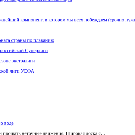
ажнейший компонент, в котором мы всех побеждаем (срочно нуж
ната страны по плаванию
 российской Суперлиги
езоне экстралиги
ской лиги УЕФА
по воде
ен прощать неточные движения. Широкая доска с…