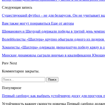
Следующая запись
Существующий футбол – не для беларусов. Он не учитывает в
Вам также могут понравиться
Еще от автора
Шиманович и Шкурдай одержали победы в третий день чемпио
Волейболисты «Шахтера» крупно обыграли одного из лидеров
Хоккеисты «Шахтера» одержали двенадцатую победу кряду в с
Минские динамовцы сыграли вничью в квалификации Юноше
Prev
Next
Комментарии закрыты.
Популярное
Первый сапборд: как выбрать устойчивую доску для прогулок 
Устойчивость важнее скорости новичка Первый сапборд долж