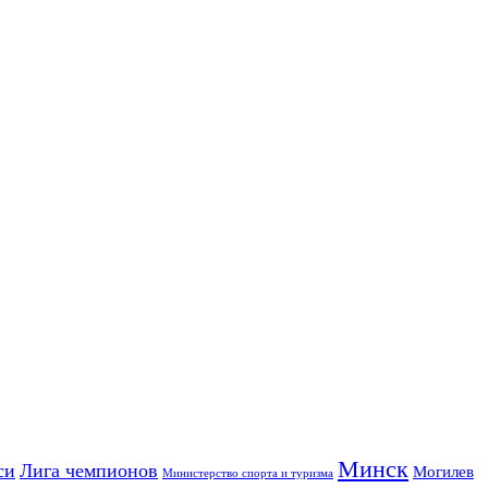
Минск
си
Лига чемпионов
Могилев
Министерство спорта и туризма