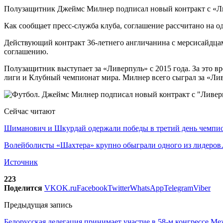
Полузащитник Джеймс Милнер подписал новый контракт с «Л
Как сообщает пресс-служба клуба, соглашение рассчитано на од
Действующий контракт 36-летнего англичанина с мерсисайдцам
соглашению.
Полузащитник выступает за «Ливерпуль» с 2015 года. За это 
лиги и Клубный чемпионат мира. Милнер всего сыграл за «Ливе
Сейчас читают
Шиманович и Шкурдай одержали победы в третий день чемп
Волейболисты «Шахтера» крупно обыграли одного из лидеро
Источник
223
Поделится
VK
OK.ru
Facebook
Twitter
WhatsApp
Telegram
Viber
Предыдущая запись
Белорусская делегация принимает участие в 58-м конгрессе М