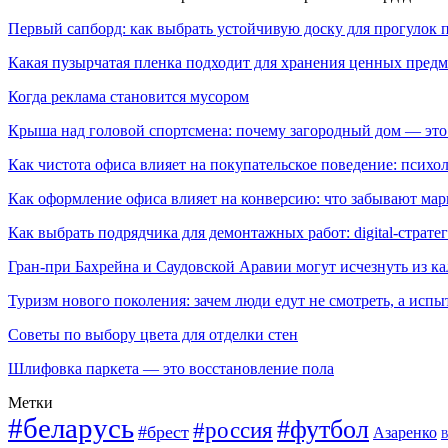
Первый сапборд: как выбрать устойчивую доску для прогулок 
Какая пузырчатая пленка подходит для хранения ценных предм
Когда реклама становится мусором
Крыша над головой спортсмена: почему загородный дом — это
Как чистота офиса влияет на покупательское поведение: псих
Как оформление офиса влияет на конверсию: что забывают мар
Как выбрать подрядчика для демонтажных работ: digital-страте
Гран-при Бахрейна и Саудовской Аравии могут исчезнуть из к
Туризм нового поколения: зачем люди едут не смотреть, а испы
Советы по выбору цвета для отделки стен
Шлифовка паркета — это восстановление пола
Метки
#беларусь
#футбол
#россия
#брест
Азаренко
В