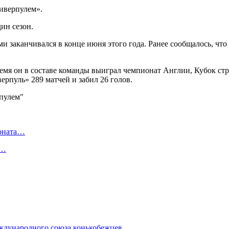
иверпулем».
ин сезон.
и заканчивался в конце июня этого года. Ранее сообщалось, чт
время он в составе команды выиграл чемпионат Англии, Кубок 
рпуль» 289 матчей и забил 26 голов.
ионата…
в…
еждународного союза конькобежцев