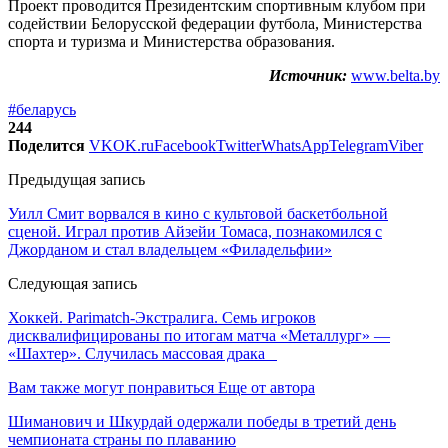
Проект проводится Президентским спортивным клубом при
содействии Белорусской федерации футбола, Министерства
спорта и туризма и Министерства образования.
Источник:
www.belta.by
#беларусь
244
Поделится
VK
OK.ru
Facebook
Twitter
WhatsApp
Telegram
Viber
Предыдущая запись
Уилл Смит ворвался в кино с культовой баскетбольной
сценой. Играл против Айзейи Томаса, познакомился с
Джорданом и стал владельцем «Филадельфии»
Следующая запись
Хоккей. Parimatch-Экстралига. Семь игроков
дисквалифицированы по итогам матча «Металлург» —
«Шахтер». Случилась массовая драка
Вам также могут понравиться
Еще от автора
Шиманович и Шкурдай одержали победы в третий день
чемпионата страны по плаванию