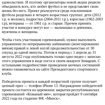
удовольствие. И поэтому организаторы новой акции решили
объединить всех, кто любит футбол и не представляет свою
жизнь без него. Проект реализуется среди поклонников
футбола раздельно в четырех возрастных группах: дети (2012
г.р. и моложе), подростки (2004-2011 г.р.), взрослые (1962-2003
г.р), ветераны — от 1961 г.р. и старше. Причем принять
участие в конкурсе могут все — мальчишки и девчонки,
мужчины и женщины.
Чтобы стать участником соревнований, нужно выполнить
упражнение по непрерывному набиванию (жонглированию
мячом) правой и левой ногой продолжительностью от 30
секунд до одной минуты. Потом в период с 1 апреля до 31
августа 2022 года опубликовать только одно видео с записью
этого упражнения в виде поста в своем аккаунте Instagram. С
остальными подробностями проведения заочных состязаний
можно ознакомиться на сайте Президентского спортивного
клуба.
Победитель проекта в каждой возрастной группе получает
ценный приз — телефон iPhone 13. Награждение победителей
проекта состоится на церемонии закрытия республиканских
соревнований «Кожаный мяч», которая пройдет 9 сентября
2022 года на стадионе ФК «Минск».