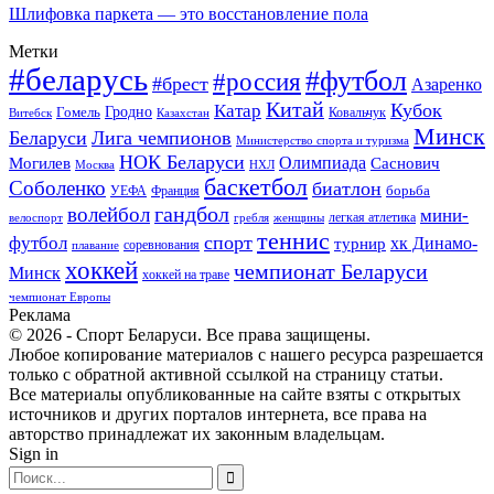
Шлифовка паркета — это восстановление пола
Метки
#беларусь
#футбол
#россия
#брест
Азаренко
Китай
Кубок
Катар
Гомель
Гродно
Казахстан
Ковальчук
Витебск
Минск
Беларуси
Лига чемпионов
Министерство спорта и туризма
НОК Беларуси
Олимпиада
Могилев
Саснович
Москва
НХЛ
баскетбол
Соболенко
биатлон
борьба
УЕФА
Франция
гандбол
волейбол
мини-
легкая атлетика
гребля
женщины
велоспорт
теннис
спорт
футбол
хк Динамо-
турнир
соревнования
плавание
хоккей
чемпионат Беларуси
Минск
хоккей на траве
чемпионат Европы
Реклама
© 2026 - Спорт Беларуси. Все права защищены.
Любое копирование материалов с нашего ресурса разрешается
только с обратной активной ссылкой на страницу статьи.
Все материалы опубликованные на сайте взяты с открытых
источников и других порталов интернета, все права на
авторство принадлежат их законным владельцам.
Sign in