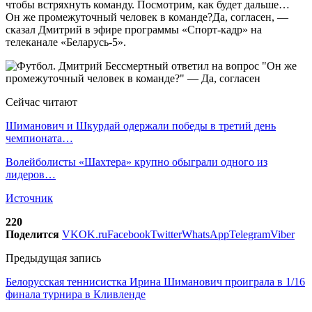
чтобы встряхнуть команду. Посмотрим, как будет дальше…
Он же промежуточный человек в команде?Да, согласен, —
сказал Дмитрий в эфире программы «Спорт-кадр» на
телеканале «Беларусь-5».
Сейчас читают
Шиманович и Шкурдай одержали победы в третий день
чемпионата…
Волейболисты «Шахтера» крупно обыграли одного из
лидеров…
Источник
220
Поделится
VK
OK.ru
Facebook
Twitter
WhatsApp
Telegram
Viber
Предыдущая запись
Белорусская теннисистка Ирина Шиманович проиграла в 1/16
финала турнира в Кливленде