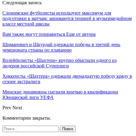
Следующая запись
Слонимские футболисты используют максимум для
подготовки к матчам: занимаются теорией в мультимедийном
классе местной школы
Вам также могут понравиться
Еще от автора
Шиманович и Шкурдай одержали победы в третий день
чемпионата страны по плаванию
Волейболисты «Шахтера» крупно обыграли одного из
лидеров российской Суперлиги
Хоккеисты «Шахтера» одержали двенадцатую победу кряду в
сезоне экстралиги
Минские динамовцы сыграли вничью в квалификации
Юношеской лиги УЕФА
Prev
Next
Комментарии закрыты.