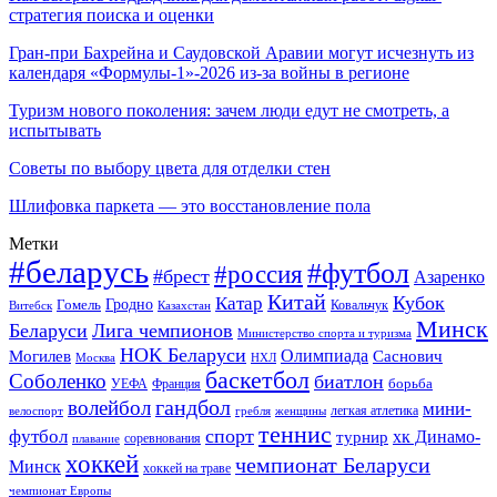
стратегия поиска и оценки
Гран-при Бахрейна и Саудовской Аравии могут исчезнуть из
календаря «Формулы-1»-2026 из-за войны в регионе
Туризм нового поколения: зачем люди едут не смотреть, а
испытывать
Советы по выбору цвета для отделки стен
Шлифовка паркета — это восстановление пола
Метки
#беларусь
#футбол
#россия
#брест
Азаренко
Китай
Кубок
Катар
Гомель
Гродно
Казахстан
Ковальчук
Витебск
Минск
Беларуси
Лига чемпионов
Министерство спорта и туризма
НОК Беларуси
Олимпиада
Могилев
Саснович
Москва
НХЛ
баскетбол
Соболенко
биатлон
борьба
УЕФА
Франция
гандбол
волейбол
мини-
легкая атлетика
гребля
женщины
велоспорт
теннис
спорт
футбол
хк Динамо-
турнир
соревнования
плавание
хоккей
чемпионат Беларуси
Минск
хоккей на траве
чемпионат Европы