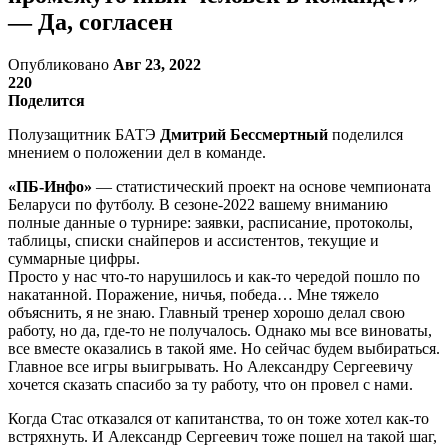
— Да, согласен
Опубликовано
Авг 23, 2022
220
Поделится
Полузащитник БАТЭ
Дмитрий Бессмертный
поделился
мнением о положении дел в команде.
«ПБ-Инфо»
— статистический проект на основе чемпионата
Беларуси по футболу. В сезоне-2022 вашему вниманию
полные данные о турнире: заявки, расписание, протоколы,
таблицы, списки снайперов и ассистентов, текущие и
суммарные цифры.
Просто у нас что-то нарушилось и как-то чередой пошло по
накатанной. Поражение, ничья, победа… Мне тяжело
объяснить, я не знаю. Главный тренер хорошо делал свою
работу, но да, где-то не получалось. Однако мы все виноваты,
все вместе оказались в такой яме. Но сейчас будем выбираться.
Главное все игры выигрывать. Но Александру Сергеевичу
хочется сказать спасибо за ту работу, что он провел с нами.
Когда Стас отказался от капитанства, то он тоже хотел как-то
встряхнуть. И Александр Сергеевич тоже пошел на такой шаг,