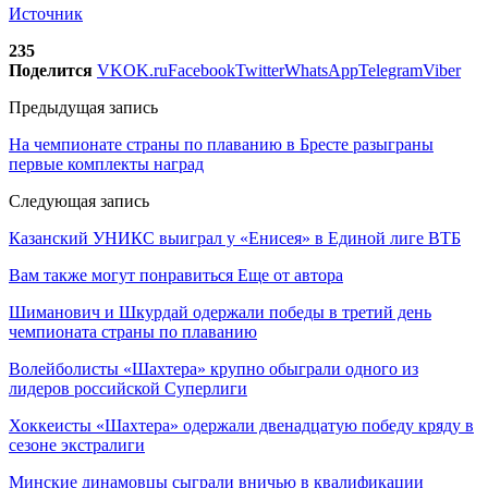
Источник
235
Поделится
VK
OK.ru
Facebook
Twitter
WhatsApp
Telegram
Viber
Предыдущая запись
На чемпионате страны по плаванию в Бресте разыграны
первые комплекты наград
Следующая запись
Казанский УНИКС выиграл у «Енисея» в Единой лиге ВТБ
Вам также могут понравиться
Еще от автора
Шиманович и Шкурдай одержали победы в третий день
чемпионата страны по плаванию
Волейболисты «Шахтера» крупно обыграли одного из
лидеров российской Суперлиги
Хоккеисты «Шахтера» одержали двенадцатую победу кряду в
сезоне экстралиги
Минские динамовцы сыграли вничью в квалификации