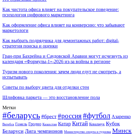
Как чистота офиса влияет на покупательское поведение:
психология цифрового маркетинга
Как оформление офиса влияет на конверсию: что забывают
маркетологи
Как выбрать подрядчика для демонтажных работ: digital-
стратегия поиска и оценки
Гран-при Бахрейна и Саудовской Аравии могут исчезнуть из
календаря «Формулы-1»-2026 из-за войны в регионе
Туризм нового поколения: зачем люди едут не смотреть, а
испытывать
Советы по выбору цвета для отделки стен
Шлифовка паркета — это восстановление пола
Метки
#беларусь
#футбол
#россия
#брест
Азаренко
Китай
Кубок
Катар
Гомель
Гродно
Казахстан
Ковальчук
Витебск
Минск
Беларуси
Лига чемпионов
Министерство спорта и туризма