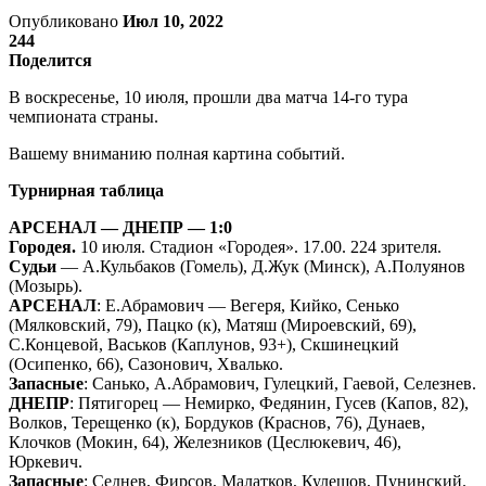
Опубликовано
Июл 10, 2022
244
Поделится
В воскресенье, 10 июля, прошли два матча 14-го тура
чемпионата страны.
Вашему вниманию полная картина событий.
Турнирная таблица
АРСЕНАЛ — ДНЕПР — 1:0
Городея.
10 июля. Стадион «Городея». 17.00. 224 зрителя.
Судьи
— А.Кульбаков (Гомель), Д.Жук (Минск), А.Полуянов
(Мозырь).
АРСЕНАЛ
: Е.Абрамович — Вегеря, Кийко, Сенько
(Мялковский, 79), Пацко (к), Матяш (Мироевский, 69),
С.Концевой, Васьков (Каплунов, 93+), Скшинецкий
(Осипенко, 66), Сазонович, Хвалько.
Запасные
: Санько, А.Абрамович, Гулецкий, Гаевой, Селезнев.
ДНЕПР
: Пятигорец — Немирко, Федянин, Гусев (Капов, 82),
Волков, Терещенко (к), Бордуков (Краснов, 76), Дунаев,
Клочков (Мокин, 64), Железников (Цеслюкевич, 46),
Юркевич.
Запасные
: Седнев, Фирсов, Малатков, Кулешов, Пунинский.