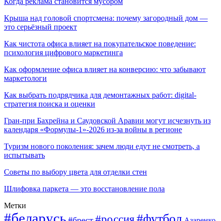
Когда реклама становится мусором
Крыша над головой спортсмена: почему загородный дом —
это серьёзный проект
Как чистота офиса влияет на покупательское поведение:
психология цифрового маркетинга
Как оформление офиса влияет на конверсию: что забывают
маркетологи
Как выбрать подрядчика для демонтажных работ: digital-
стратегия поиска и оценки
Гран-при Бахрейна и Саудовской Аравии могут исчезнуть из
календаря «Формулы-1»-2026 из-за войны в регионе
Туризм нового поколения: зачем люди едут не смотреть, а
испытывать
Советы по выбору цвета для отделки стен
Шлифовка паркета — это восстановление пола
Метки
#беларусь
#футбол
#россия
#брест
Азаренко