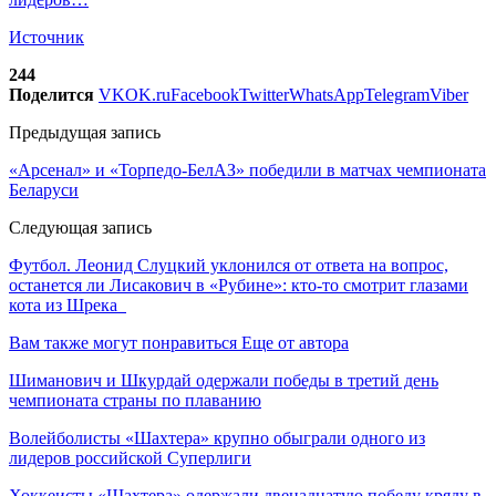
Источник
244
Поделится
VK
OK.ru
Facebook
Twitter
WhatsApp
Telegram
Viber
Предыдущая запись
«Арсенал» и «Торпедо-БелАЗ» победили в матчах чемпионата
Беларуси
Следующая запись
Футбол. Леонид Слуцкий уклонился от ответа на вопрос,
останется ли Лисакович в «Рубине»: кто-то смотрит глазами
кота из Шрека
Вам также могут понравиться
Еще от автора
Шиманович и Шкурдай одержали победы в третий день
чемпионата страны по плаванию
Волейболисты «Шахтера» крупно обыграли одного из
лидеров российской Суперлиги
Хоккеисты «Шахтера» одержали двенадцатую победу кряду в