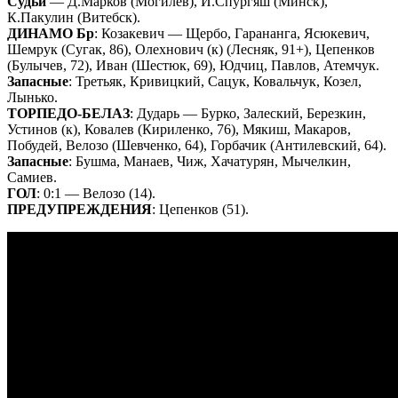
Судьи
— Д.Марков (Могилев), И.Спургяш (Минск),
К.Пакулин (Витебск).
ДИНАМО Бр
: Козакевич — Щербо, Гарананга, Ясюкевич,
Шемрук (Сугак, 86), Олехнович (к) (Лесняк, 91+), Цепенков
(Булычев, 72), Иван (Шестюк, 69), Юдчиц, Павлов, Атемчук.
Запасные
: Третьяк, Кривицкий, Сацук, Ковальчук, Козел,
Лынько.
ТОРПЕДО-БЕЛАЗ
: Дударь — Бурко, Залеский, Березкин,
Устинов (к), Ковалев (Кириленко, 76), Мякиш, Макаров,
Побудей, Велозо (Шевченко, 64), Горбачик (Антилевский, 64).
Запасные
: Бушма, Манаев, Чиж, Хачатурян, Мычелкин,
Самиев.
ГОЛ
: 0:1 — Велозо (14).
ПРЕДУПРЕЖДЕНИЯ
: Цепенков (51).