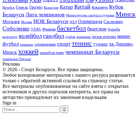
Китай
Кубок
Катар
Гомель
Гродно
Казахстан
Ковальчук
Витебск
Минск
Беларуси
Лига чемпионов
Министерство спорта и туризма
НОК Беларуси
Олимпиада
Могилев
Саснович
Москва
НХЛ
баскетбол
Соболенко
биатлон
борьба
УЕФА
Франция
гандбол
волейбол
мини-
легкая атлетика
гребля
женщины
велоспорт
теннис
спорт
футбол
хк Динамо-
турнир
соревнования
плавание
хоккей
чемпионат Беларуси
Минск
хоккей на траве
чемпионат Европы
Реклама
© 2026 - Спорт Беларуси. Все права защищены.
Любое копирование материалов с нашего ресурса разрешается
только с обратной активной ссылкой на страницу статьи.
Все материалы опубликованные на сайте взяты с открытых
источников и других порталов интернета, все права на
авторство принадлежат их законным владельцам.
Sign in