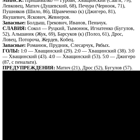
МИНСК:
Пришивалко — Гурбан, Хващинский (Сааги, 79),
Левковец, Матич (Душевский, 68), Печура (Черноок, 71),
Пушняков (Шило, 86), Шрамченко (к) (Джигеро, 81),
Якушевич, Яскович, Жевнеров.
Запасные:
Болдыш, Грекович, Иванов, Пеньчук.
СЛАВИЯ:
Сокол — Руцкий, Тымонюк, Игнатенко (Бугулов,
52), Альшаник (Жук, 69), Барсуков (к) (Полоз, 61), Дрос,
Ловец, Потороча, Жердев, Кобец.
Запасные:
Романюк, Прудник, Слесарчук, Рябых.
ГОЛЫ:
1:0 — Хващинский (29). 2:0 — Хващинский (38). 3:0
— Хващинский (43). 4:0 — Хващинский (53). 5:0 — Джигеро
(87, с пенальти).
ПРЕДУПРЕЖДЕНИЯ:
Матич (21), Дрос (52), Бугулов (57).