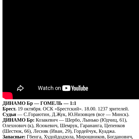
ДИНАМО Бр — ГОМЕЛЬ — 1:1
Брест.
19 октября. ОСК «Брестский». 18.00. 1237 зрителей.
Судьи
— С.Гораютин, Д.Жук, Ю.Низовцев (все — Минск).
ДИНАМО Бр:
Козакевич — Шербо, Лынько (Юдчиц, 61),
Олехнович (к), Ясюкевич, Шемрук, Гарананга, Цепенков
(Шестюк, 66), Лесняк (Иван, 29), Гордейчук, Куаджа.
Запасные:
Гбенга, Худойдодзола, Мирошников, Богданович,