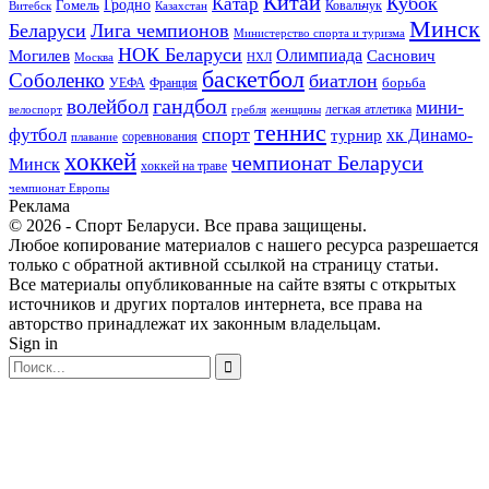
Китай
Кубок
Катар
Гомель
Гродно
Казахстан
Ковальчук
Витебск
Минск
Беларуси
Лига чемпионов
Министерство спорта и туризма
НОК Беларуси
Олимпиада
Могилев
Саснович
Москва
НХЛ
баскетбол
Соболенко
биатлон
борьба
УЕФА
Франция
гандбол
волейбол
мини-
легкая атлетика
гребля
женщины
велоспорт
теннис
спорт
футбол
хк Динамо-
турнир
соревнования
плавание
хоккей
чемпионат Беларуси
Минск
хоккей на траве
чемпионат Европы
Реклама
© 2026 - Спорт Беларуси. Все права защищены.
Любое копирование материалов с нашего ресурса разрешается
только с обратной активной ссылкой на страницу статьи.
Все материалы опубликованные на сайте взяты с открытых
источников и других порталов интернета, все права на
авторство принадлежат их законным владельцам.
Sign in