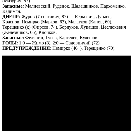
(Мазурич, 87).
Запасные:
Малиевский, Руденок, Шалашников, Пархоменко,
Кадимян.
ДНЕПР:
Журов (Игнатович, 87) — Юркевич, Дунаев,
Краснов, Немирко (Марков, 63), Малатков (Капов, 60),
Терещенко (к) (Фирсов, 74), Бордуков, Лукашов, Цеслюкевич
(Железников, 65), Клочков.
Запасные:
Федянин, Гусев, Картелев, Кулешов.
ГОЛЫ
: 1:0 — Жимо (8). 2:0 — Садовничий (72).
ПРЕДУПРЕЖДЕНИЯ
: Немирко (46+), Терещенко (70).