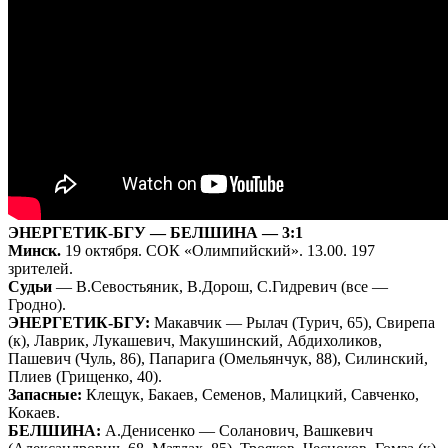
ЭНЕРГЕТИК-БГУ — БЕЛШИНА — 3:1
Минск.
19 октября. СОК «Олимпийский». 13.00. 197
зрителей.
Судьи
— В.Севостьяник, В.Дорош, С.Гидревич (все —
Гродно).
ЭНЕРГЕТИК-БГУ:
Макавчик — Рылач (Турич, 65), Свирепа
(к), Лаврик, Лукашевич, Макушинский, Абдихоликов,
Пашевич (Чуль, 86), Папарига (Омельянчук, 88), Силинский,
Плиев (Грищенко, 40).
Запасные:
Клещук, Бакаев, Семенов, Малицкий, Савченко,
Кокаев.
БЕЛШИНА:
А.Денисенко — Соланович, Вашкевич