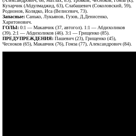
(Александрович, 68, Матлах, 85), Трояков, Чесноков, Гомза (к),
Кухарчик (Абдулмаджид, 63), Слабашевич (Соколовский, 59),
Родионов, Колядко, Иса (Велисевич, 73).
Запасные:
Санько, Лукьянов, Гузов, Д.Денисенко,
Харитонович.
ГОЛЫ:
0:1 — Макавчик (37, автогол). 1:1 — Абдихоликов
(39). 2:1 — Абдихоликов (46). 3:1 — Грищенко (85).
ПРЕДУПРЕЖДЕНИЯ:
Пашевич (23), Грищенко (45),
Чесноков (65), Макавчик (76), Гомза (77), Александрович (84).