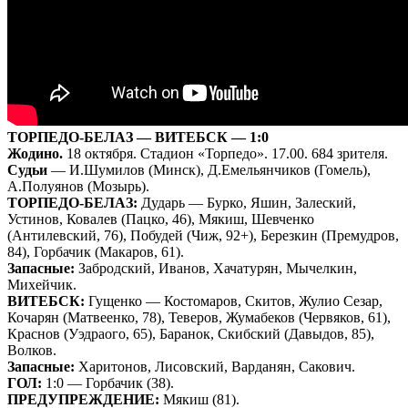
ТОРПЕДО-БЕЛАЗ — ВИТЕБСК — 1:0
Жодино.
18 октября. Стадион «Торпедо». 17.00. 684 зрителя.
Судьи
— И.Шумилов (Минск), Д.Емельянчиков (Гомель),
А.Полуянов (Мозырь).
ТОРПЕДО-БЕЛАЗ:
Дударь — Бурко, Яшин, Залеский,
Устинов, Ковалев (Пацко, 46), Мякиш, Шевченко
(Антилевский, 76), Побудей (Чиж, 92+), Березкин (Премудров,
84), Горбачик (Макаров, 61).
Запасные:
Забродский, Иванов, Хачатурян, Мычелкин,
Михейчик.
ВИТЕБСК:
Гущенко — Костомаров, Скитов, Жулио Сезар,
Кочарян (Матвеенко, 78), Теверов, Жумабеков (Червяков, 61),
Краснов (Уэдраого, 65), Баранок, Скибский (Давыдов, 85),
Волков.
Запасные:
Харитонов, Лисовский, Варданян, Сакович.
ГОЛ:
1:0 — Горбачик (38).
ПРЕДУПРЕЖДЕНИЕ:
Мякиш (81).