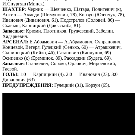
И.Спургяш (Минск).
ШАХТЕР:
Черник — Шевченко, Шатара, Политевич (к),
Антич — Ахмеди (Шимунович, 78), Корзун (Юзепчук, 78),
Иванович (Диванович, 61), Подстрелов (Соловей, 86) —
Скавыш, Карпицкий (Давыскиба, 81).
Запасные:
Крюми, Плотников, Гружевский, Забелин,
Хадаркевич.
АРСЕНАЛ:
Е.Абрамович — А.Абрамович, Супранович,
Концевой, Вегеря, Гулецкий (Сенько, 60) — Атрашкевич,
Скшинецкий (Кийко, 46), Сазанович (Каплунов, 69) —
Осипенко (к) (Ереминок, 89), Рассадкин (Будега, 69).
Запасные:
Станкевич, Сороко, Орлович, Мироевский,
Гаевой.
ГОЛЫ:
1:0 — Карпицкий (4). 2:0 — Иванович (23). 3:0 —
Диванович (63).
ПРЕДУПРЕЖДЕНИЯ:
Гулецкий (31), Корзун (65).