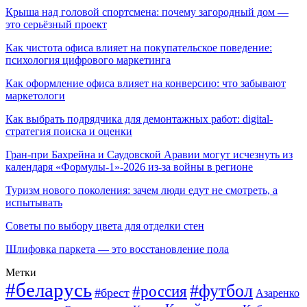
Крыша над головой спортсмена: почему загородный дом —
это серьёзный проект
Как чистота офиса влияет на покупательское поведение:
психология цифрового маркетинга
Как оформление офиса влияет на конверсию: что забывают
маркетологи
Как выбрать подрядчика для демонтажных работ: digital-
стратегия поиска и оценки
Гран-при Бахрейна и Саудовской Аравии могут исчезнуть из
календаря «Формулы-1»-2026 из-за войны в регионе
Туризм нового поколения: зачем люди едут не смотреть, а
испытывать
Советы по выбору цвета для отделки стен
Шлифовка паркета — это восстановление пола
Метки
#беларусь
#футбол
#россия
#брест
Азаренко