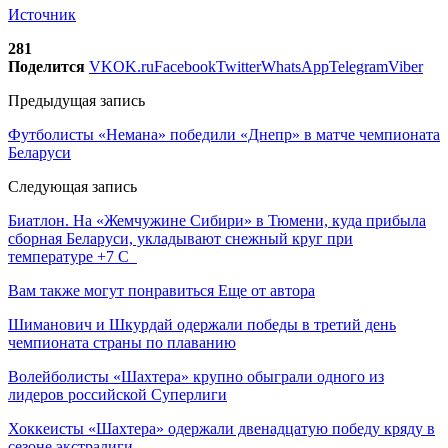
Источник
281
Поделится
VK
OK.ru
Facebook
Twitter
WhatsApp
Telegram
Viber
Предыдущая запись
Футболисты «Немана» победили «Днепр» в матче чемпионата
Беларуси
Следующая запись
Биатлон. На «Жемчужине Сибири» в Тюмени, куда прибыла
сборная Беларуси, укладывают снежный круг при
температуре +7 С
Вам также могут понравиться
Еще от автора
Шиманович и Шкурдай одержали победы в третий день
чемпионата страны по плаванию
Волейболисты «Шахтера» крупно обыграли одного из
лидеров российской Суперлиги
Хоккеисты «Шахтера» одержали двенадцатую победу кряду в
сезоне экстралиги