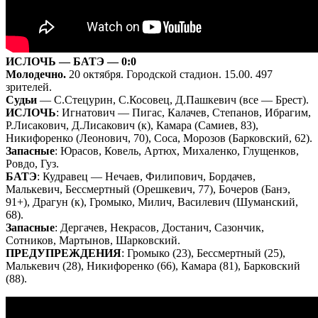
ИСЛОЧЬ — БАТЭ — 0:0
Молодечно.
20 октября. Городской стадион. 15.00. 497
зрителей.
Судьи
— С.Стецурин, С.Косовец, Д.Пашкевич (все — Брест).
ИСЛОЧЬ
: Игнатович — Пигас, Калачев, Степанов, Ибрагим,
Р.Лисакович, Д.Лисакович (к), Камара (Самиев, 83),
Никифоренко (Леонович, 70), Соса, Морозов (Барковский, 62).
Запасные
: Юрасов, Ковель, Артюх, Михаленко, Глущенков,
Ровдо, Гуз.
БАТЭ
: Кудравец — Нечаев, Филипович, Бордачев,
Малькевич, Бессмертный (Орешкевич, 77), Бочеров (Банэ,
91+), Драгун (к), Громыко, Милич, Василевич (Шуманский,
68).
Запасные
: Дергачев, Некрасов, Достанич, Сазончик,
Сотников, Мартынов, Шарковский.
ПРЕДУПРЕЖДЕНИЯ
: Громыко (23), Бессмертный (25),
Малькевич (28), Никифоренко (66), Камара (81), Барковский
(88).