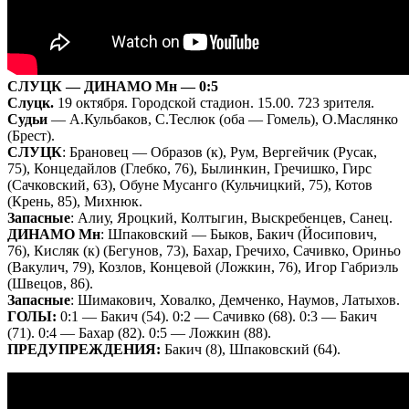
СЛУЦК — ДИНАМО Мн — 0:5
Слуцк.
19 октября. Городской стадион. 15.00. 723 зрителя.
Судьи
— А.Кульбаков, С.Теслюк (оба — Гомель), О.Маслянко
(Брест).
СЛУЦК
: Брановец — Образов (к), Рум, Вергейчик (Русак,
75), Концедайлов (Глебко, 76), Былинкин, Гречишко, Гирс
(Сачковский, 63), Обуне Мусанго (Кульчицкий, 75), Котов
(Крень, 85), Михнюк.
Запасные
: Алиу, Яроцкий, Колтыгин, Выскребенцев, Санец.
ДИНАМО Мн
: Шпаковский — Быков, Бакич (Йосипович,
76), Кисляк (к) (Бегунов, 73), Бахар, Гречихо, Сачивко, Ориньо
(Вакулич, 79), Козлов, Концевой (Ложкин, 76), Игор Габриэль
(Швецов, 86).
Запасные
: Шимакович, Ховалко, Демченко, Наумов, Латыхов.
ГОЛЫ:
0:1 — Бакич (54). 0:2 — Сачивко (68). 0:3 — Бакич
(71). 0:4 — Бахар (82). 0:5 — Ложкин (88).
ПРЕДУПРЕЖДЕНИЯ:
Бакич (8), Шпаковский (64).