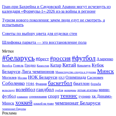
Гран-при Бахрейна и Саудовской Аравии могут исчезнуть из
календаря «Формулы-1»-2026 из-за войны в регионе
Туризм нового поколения: зачем люди едут не смотреть, а
испытывать
Советы по выбору цвета для отделки стен
Шлифовка паркета — это восстановление пола
Метки
#беларусь
#футбол
#россия
#брест
Азаренко
Китай
Кубок
Катар
Гомель
Гродно
Казахстан
Ковальчук
Витебск
Минск
Беларуси
Лига чемпионов
Министерство спорта и туризма
НОК Беларуси
Олимпиада
Могилев
Саснович
Москва
НХЛ
баскетбол
Соболенко
биатлон
борьба
УЕФА
Франция
гандбол
волейбол
мини-
легкая атлетика
гребля
женщины
велоспорт
теннис
спорт
футбол
хк Динамо-
турнир
соревнования
плавание
хоккей
чемпионат Беларуси
Минск
хоккей на траве
чемпионат Европы
Реклама