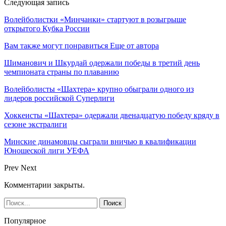
Следующая запись
Волейболистки «Минчанки» стартуют в розыгрыше
открытого Кубка России
Вам также могут понравиться
Еще от автора
Шиманович и Шкурдай одержали победы в третий день
чемпионата страны по плаванию
Волейболисты «Шахтера» крупно обыграли одного из
лидеров российской Суперлиги
Хоккеисты «Шахтера» одержали двенадцатую победу кряду в
сезоне экстралиги
Минские динамовцы сыграли вничью в квалификации
Юношеской лиги УЕФА
Prev
Next
Комментарии закрыты.
Популярное