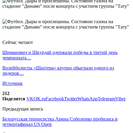
Сейчас читают
Шиманович и Шкурдай одержали победы в третий день
чемпионата…
Волейболисты «Шахтера» крупно обыграли одного из
лидеров…
Источник
212
Поделится
VK
OK.ru
Facebook
Twitter
WhatsApp
Telegram
Viber
Предыдущая запись
Белорусская теннисистка Арина Соболенко пробилась в
четвертьфинал US Open