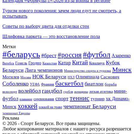
календаря «Формулы-1»-2026 из-за войны в регионе
Туризм нового поколения: зачем люди едут не смотреть, а
испытывать
Советы по выбору цвета для отделки стен
Шлифовка паркета — это восстановление пола
Метки
#беларусь
#футбол
#россия
#брест
Азаренко
Китай
Кубок
Катар
Гомель
Гродно
Казахстан
Ковальчук
Витебск
Минск
Беларуси
Лига чемпионов
Министерство спорта и туризма
НОК Беларуси
Олимпиада
Могилев
Саснович
Москва
НХЛ
баскетбол
Соболенко
биатлон
борьба
УЕФА
Франция
гандбол
волейбол
мини-
легкая атлетика
гребля
женщины
велоспорт
теннис
спорт
футбол
хк Динамо-
турнир
соревнования
плавание
хоккей
чемпионат Беларуси
Минск
хоккей на траве
чемпионат Европы
Реклама
© 2026 - Спорт Беларуси. Все права защищены.
Любое копирование материалов с нашего ресурса разрешается