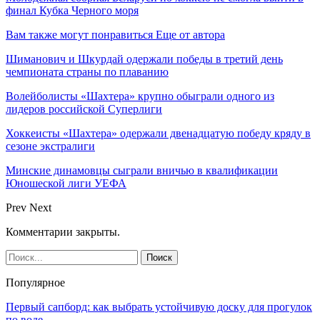
финал Кубка Черного моря
Вам также могут понравиться
Еще от автора
Шиманович и Шкурдай одержали победы в третий день
чемпионата страны по плаванию
Волейболисты «Шахтера» крупно обыграли одного из
лидеров российской Суперлиги
Хоккеисты «Шахтера» одержали двенадцатую победу кряду в
сезоне экстралиги
Минские динамовцы сыграли вничью в квалификации
Юношеской лиги УЕФА
Prev
Next
Комментарии закрыты.
Популярное
Первый сапборд: как выбрать устойчивую доску для прогулок
по воде