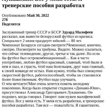
тренерские пособия разработал
Опубликовано
Май 30, 2022
278
Поделится
Заслуженный тренер СССР и БССР
Эдуард Малофеев
рассказал, как вывести белорусский футбол из кризиса.
Специалист 2 июня празднует юбилей — 80 лет.
Чемпионат Беларуси сегодня смотрите?Чемпионат, конечно,
смотрю. Посмотрите на трибуны. Видите. Можно ссылаться,
что сейчас телевидение, другое, третье и так далее. Но если
бы футбол был острокомбинационный… Как я часто
употребляю, люблю футбол красивый, славный, чтоб были в
нем и пыл, и страсть, чтоб наш болельщик, друг наш главный,
к своей команде не остыл. Нам нужно, чтобы был совокупно
скоростной футбол, работоспособный, чтобы он становился
более божественным. Футбол надо улучшать.
О чем мечтаете?Мне очень хочется помочь молодому
поколению. Когда было открытие стадиона «Динамо-Юни»,
присутствовал Александр Григорьевич Лукашенко. Он
подошел, когда говорил. Говорит: нам нужен малофеевский
футбол. Все у меня есть. У меня есть разработки, я тренерские
пособия разработал. Там все — пожалуйста. Я гарантирую,