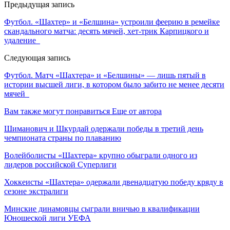
Предыдущая запись
Футбол. «Шахтер» и «Белшина» устроили феерию в ремейке
скандального матча: десять мячей, хет-трик Карпицкого и
удаление
Следующая запись
Футбол. Матч «Шахтера» и «Белшины» — лишь пятый в
истории высшей лиги, в котором было забито не менее десяти
мячей
Вам также могут понравиться
Еще от автора
Шиманович и Шкурдай одержали победы в третий день
чемпионата страны по плаванию
Волейболисты «Шахтера» крупно обыграли одного из
лидеров российской Суперлиги
Хоккеисты «Шахтера» одержали двенадцатую победу кряду в
сезоне экстралиги
Минские динамовцы сыграли вничью в квалификации
Юношеской лиги УЕФА