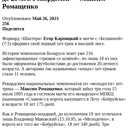
Ромащенко
Опубликовано
Май 26, 2023
256
Поделится
Форвард «Шахтера»
Егор Карпицкий
в матче с «Белшиной»
(7:3) оформил свой первый хет-трик в высшей лиге.
История чемпионатов Беларуси знает уже 216
зафиксированных «трюков со шляпой», но лишь 18 из них
были оформлены футболистами до достижения 20-летнего
возраста. А авторами так называемых «юных» хет-триков
стали 11 человек.
Рекордсмен национальных чемпионатов по «молодости» хет-
трика —
Максим Ромащенко
, который забил три гола 15
июля 1995 года в гостевом матче его мозырского МПКЦ
(нынешняя «Славия») в ворота канувшего в Лету «Бобруйска»
в возрасте 18 лет 175 дней.
Как и Ромащенко-младший, до исполнения 19 лет отличался
лишь Владимир Маковский (15.10.95, за «Молодечно», в
ворота все того же «Бобруйска», 18 лет 349 дней). Три