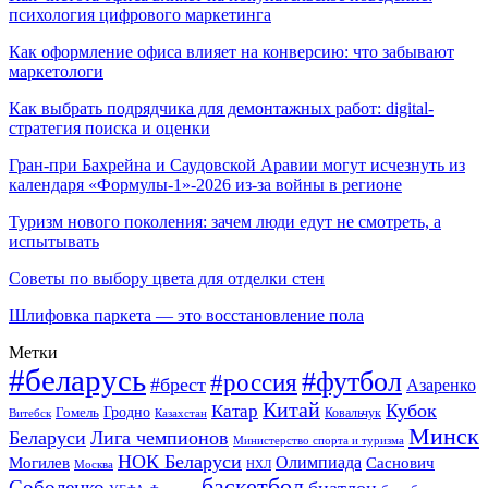
психология цифрового маркетинга
Как оформление офиса влияет на конверсию: что забывают
маркетологи
Как выбрать подрядчика для демонтажных работ: digital-
стратегия поиска и оценки
Гран-при Бахрейна и Саудовской Аравии могут исчезнуть из
календаря «Формулы-1»-2026 из-за войны в регионе
Туризм нового поколения: зачем люди едут не смотреть, а
испытывать
Советы по выбору цвета для отделки стен
Шлифовка паркета — это восстановление пола
Метки
#беларусь
#футбол
#россия
#брест
Азаренко
Китай
Кубок
Катар
Гомель
Гродно
Казахстан
Ковальчук
Витебск
Минск
Беларуси
Лига чемпионов
Министерство спорта и туризма
НОК Беларуси
Олимпиада
Могилев
Саснович
Москва
НХЛ
баскетбол
Соболенко
биатлон