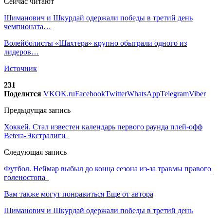
Сейчас читают
Шиманович и Шкурдай одержали победы в третий день
чемпионата…
Волейболисты «Шахтера» крупно обыграли одного из
лидеров…
Источник
231
Поделится
VK
OK.ru
Facebook
Twitter
WhatsApp
Telegram
Viber
Предыдущая запись
Хоккей. Стал известен календарь первого раунда плей-офф
Betera-Экстралиги
Следующая запись
Футбол. Неймар выбыл до конца сезона из-за травмы правого
голеностопа
Вам также могут понравиться
Еще от автора
Шиманович и Шкурдай одержали победы в третий день