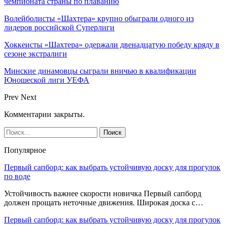
чемпионата страны по плаванию
Волейболисты «Шахтера» крупно обыграли одного из
лидеров российской Суперлиги
Хоккеисты «Шахтера» одержали двенадцатую победу кряду в
сезоне экстралиги
Минские динамовцы сыграли вничью в квалификации
Юношеской лиги УЕФА
Prev
Next
Комментарии закрыты.
Популярное
Первый сапборд: как выбрать устойчивую доску для прогулок
по воде
Устойчивость важнее скорости новичка Первый сапборд
должен прощать неточные движения. Широкая доска с…
Первый сапборд: как выбрать устойчивую доску для прогулок