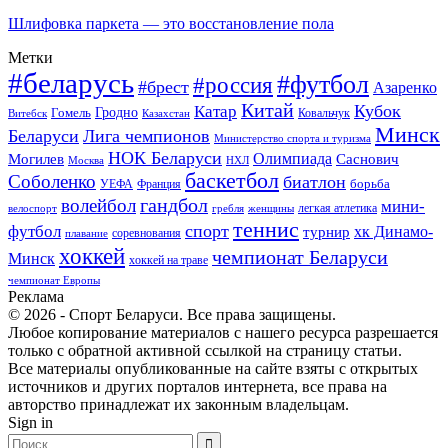
Шлифовка паркета — это восстановление пола
Метки
#беларусь
#футбол
#россия
#брест
Азаренко
Китай
Кубок
Катар
Гомель
Гродно
Казахстан
Ковальчук
Витебск
Минск
Беларуси
Лига чемпионов
Министерство спорта и туризма
НОК Беларуси
Олимпиада
Могилев
Саснович
Москва
НХЛ
баскетбол
Соболенко
биатлон
борьба
УЕФА
Франция
гандбол
волейбол
мини-
легкая атлетика
гребля
женщины
велоспорт
теннис
спорт
футбол
хк Динамо-
турнир
соревнования
плавание
хоккей
чемпионат Беларуси
Минск
хоккей на траве
чемпионат Европы
Реклама
© 2026 - Спорт Беларуси. Все права защищены.
Любое копирование материалов с нашего ресурса разрешается
только с обратной активной ссылкой на страницу статьи.
Все материалы опубликованные на сайте взяты с открытых
источников и других порталов интернета, все права на
авторство принадлежат их законным владельцам.
Sign in