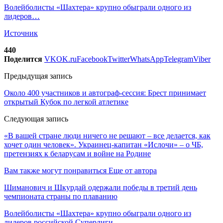
Волейболисты «Шахтера» крупно обыграли одного из
лидеров…
Источник
440
Поделится
VK
OK.ru
Facebook
Twitter
WhatsApp
Telegram
Viber
Предыдущая запись
Около 400 участников и автограф-сессия: Брест принимает
открытый Кубок по легкой атлетике
Следующая запись
«В вашей стране люди ничего не решают – все делается, как
хочет один человек». Украинец-капитан «Ислочи» – о ЧБ,
претензиях к беларусам и войне на Родине
Вам также могут понравиться
Еще от автора
Шиманович и Шкурдай одержали победы в третий день
чемпионата страны по плаванию
Волейболисты «Шахтера» крупно обыграли одного из
лидеров российской Суперлиги