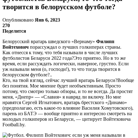
творится в белорусском футболе?
Опубликовано
Янв 6, 2023
270
Поделится
Белорусский вратарь шведского «Вернаму»
Филипп
Войтехович
порассуждал о лучших голкиперах страны.
Как отнесся к тому, что тебя называли в числе лучших
футболистов Беларуси 2022 года?Это приятно. Но в то же
время, если рассуждать логически, наверное, грустно. Если
уж называли меня (о, господи!), то что тогда творится в
белорусском футболе?..
Кто, на твой взгляд, сейчас лучший вратарь Беларуси?Вообще
без понятия. Мое мнение будет необъективным. Просто
потому, что смотрю только обзоры, и то не всегда. Да простят
меня, «Днепр» — «Славия» я навряд ли включу. Но мне
нравятся Сергей Игнатович, вратарь брестского «Динамо»
(предполагаю, есть какое-то влияние Василия Хомутовского),
парень из БАТЭ — вообще приятно и интересно смотреть на
молодых голкиперов из Беларуси, — цитирует Войтеховича
Football.by.