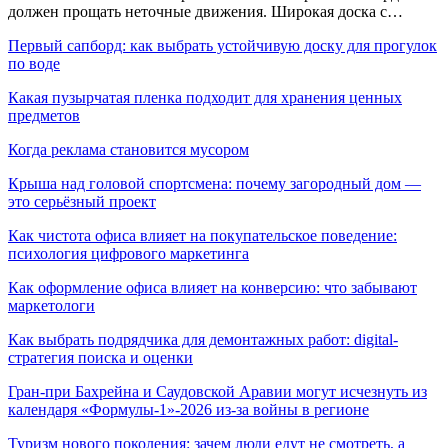
должен прощать неточные движения. Широкая доска с…
Первый сапборд: как выбрать устойчивую доску для прогулок
по воде
Какая пузырчатая пленка подходит для хранения ценных
предметов
Когда реклама становится мусором
Крыша над головой спортсмена: почему загородный дом —
это серьёзный проект
Как чистота офиса влияет на покупательское поведение:
психология цифрового маркетинга
Как оформление офиса влияет на конверсию: что забывают
маркетологи
Как выбрать подрядчика для демонтажных работ: digital-
стратегия поиска и оценки
Гран-при Бахрейна и Саудовской Аравии могут исчезнуть из
календаря «Формулы-1»-2026 из-за войны в регионе
Туризм нового поколения: зачем люди едут не смотреть, а