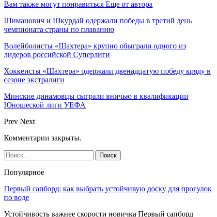
Вам также могут понравиться
Еще от автора
Шиманович и Шкурдай одержали победы в третий день
чемпионата страны по плаванию
Волейболисты «Шахтера» крупно обыграли одного из
лидеров российской Суперлиги
Хоккеисты «Шахтера» одержали двенадцатую победу кряду в
сезоне экстралиги
Минские динамовцы сыграли вничью в квалификации
Юношеской лиги УЕФА
Prev
Next
Комментарии закрыты.
Популярное
Первый сапборд: как выбрать устойчивую доску для прогулок
по воде
Устойчивость важнее скорости новичка Первый сапборд