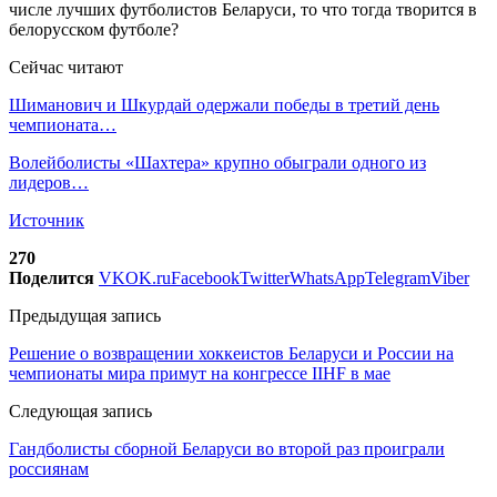
Сейчас читают
Шиманович и Шкурдай одержали победы в третий день
чемпионата…
Волейболисты «Шахтера» крупно обыграли одного из
лидеров…
Источник
270
Поделится
VK
OK.ru
Facebook
Twitter
WhatsApp
Telegram
Viber
Предыдущая запись
Решение о возвращении хоккеистов Беларуси и России на
чемпионаты мира примут на конгрессе IIHF в мае
Следующая запись
Гандболисты сборной Беларуси во второй раз проиграли
россиянам