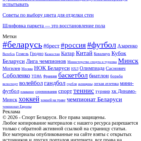
испытывать
Советы по выбору цвета для отделки стен
Шлифовка паркета — это восстановление пола
Метки
#беларусь
#футбол
#россия
#брест
Азаренко
Китай
Кубок
Катар
Гомель
Гродно
Казахстан
Ковальчук
Витебск
Минск
Беларуси
Лига чемпионов
Министерство спорта и туризма
НОК Беларуси
Олимпиада
Могилев
Саснович
Москва
НХЛ
баскетбол
Соболенко
биатлон
борьба
УЕФА
Франция
гандбол
волейбол
мини-
легкая атлетика
гребля
женщины
велоспорт
теннис
спорт
футбол
хк Динамо-
турнир
соревнования
плавание
хоккей
чемпионат Беларуси
Минск
хоккей на траве
чемпионат Европы
Реклама
© 2026 - Спорт Беларуси. Все права защищены.
Любое копирование материалов с нашего ресурса разрешается
только с обратной активной ссылкой на страницу статьи.
Все материалы опубликованные на сайте взяты с открытых
источников и других порталов интернета, все права на