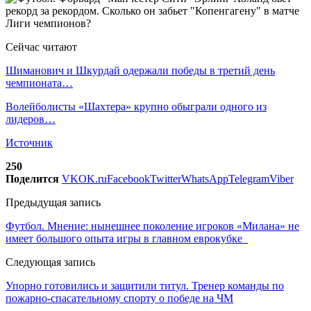
Сейчас читают
Шиманович и Шкурдай одержали победы в третий день
чемпионата…
Волейболисты «Шахтера» крупно обыграли одного из
лидеров…
Источник
250
Поделится
VK
OK.ru
Facebook
Twitter
WhatsApp
Telegram
Viber
Предыдущая запись
Футбол. Мнение: нынешнее поколение игроков «Милана» не
имеет большого опыта игры в главном еврокубке
Следующая запись
Упорно готовились и защитили титул. Тренер команды по
пожарно-спасательному спорту о победе на ЧМ