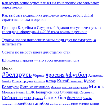
Как оформление офиса влияет на конверсию: что забывают
маркетологи
Как выбрать подрядчика для демонтажных работ: digital-
стратегия поиска и оценки
Гран-при Бахрейна и Саудовской Аравии могут исчезнуть из
календаря «Формулы-1»-2026 из-за войны в регионе
Туризм нового поколения: зачем люди едут не смотреть, а
испытывать
Советы по выбору цвета для отделки стен
Шлифовка паркета — это восстановление пола
Метки
#беларусь
#футбол
#россия
#брест
Азаренко
Китай
Кубок
Катар
Гомель
Гродно
Казахстан
Ковальчук
Витебск
Минск
Беларуси
Лига чемпионов
Министерство спорта и туризма
НОК Беларуси
Олимпиада
Могилев
Саснович
Москва
НХЛ
баскетбол
Соболенко
биатлон
борьба
УЕФА
Франция
гандбол
волейбол
мини-
легкая атлетика
гребля
женщины
велоспорт