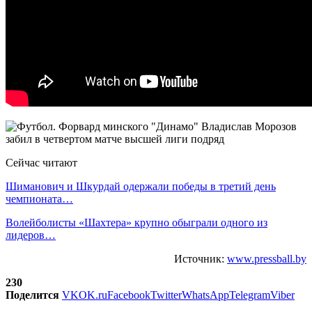
Сейчас читают
Шиманович и Шкурдай одержали победы в третий день
чемпионата…
Волейболисты «Шахтера» крупно обыграли одного из
лидеров…
Источник:
www.pressball.by
230
Поделится
VK
OK.ru
Facebook
Twitter
WhatsApp
Telegram
Viber