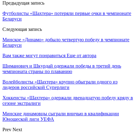
Предыдущая запись
Футболисты «Шахтера» потеряли первые очки в чемпионате
Беларуси
Следующая запись
Минское «Динамо» добыло четвертую победу в чемпионате
Беларуси
Вам также могут понравиться
Еще от автора
Шиманович и Шкурдай одержали победы в третий день
чемпионата страны по плаванию
Волейболисты «Шахтера» крупно обыграли одного из
лидеров российской Суперлиги
Хоккеисты «Шахтера» одержали двенадцатую победу кряду в
сезоне экстралиги
Минские динамовцы сыграли вничью в квалификации
Юношеской лиги УЕФА
Prev
Next