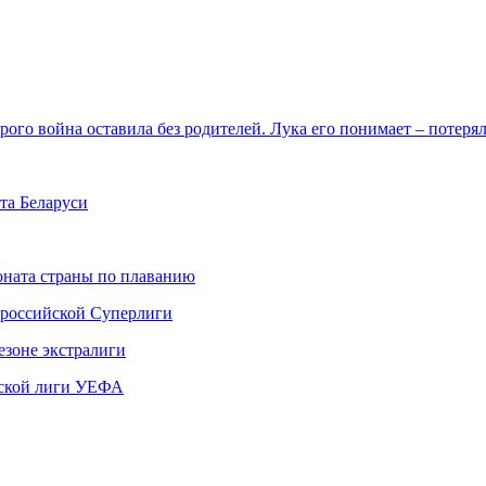
ого война оставила без родителей. Лука его понимает – потеря
та Беларуси
ната страны по плаванию
 российской Суперлиги
езоне экстралиги
ской лиги УЕФА