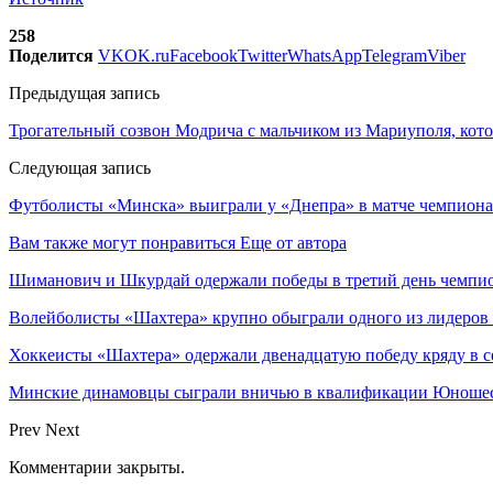
258
Поделится
VK
OK.ru
Facebook
Twitter
WhatsApp
Telegram
Viber
Предыдущая запись
Трогательный созвон Модрича с мальчиком из Мариуполя, котор
Следующая запись
Футболисты «Минска» выиграли у «Днепра» в матче чемпиона
Вам также могут понравиться
Еще от автора
Шиманович и Шкурдай одержали победы в третий день чемпио
Волейболисты «Шахтера» крупно обыграли одного из лидеров
Хоккеисты «Шахтера» одержали двенадцатую победу кряду в с
Минские динамовцы сыграли вничью в квалификации Юноше
Prev
Next
Комментарии закрыты.