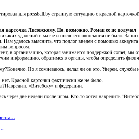
ировал для pressball.by странную ситуацию с красной карточко
я карточка Лисовскому. Но, возможно, Роман ее не получал
никаких удалений в матче и после его окончания не было. Запис
ы. Нам удалось выяснить, что подлог введен с помощью аккаунта
тим вопросом.
нт, в организацию, которая занимается поддержкой comet, мы о
лучим информацию, обратимся в органы, чтобы определить физич
ему?Конечно. Но я сомневаюсь, делал ли он это. Уверен, службы 
 нет. Красной карточки фактически же не было.
лал?Навредить «Витебску» и федерации.
ионата…
в…