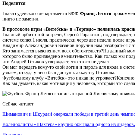
Поделится
Глава судейского департамента БФФ
Франц Летяго
прокоммент
никто не заметил.
В протоколе игры «Витебска» и «Торпедо» появилась красна
Главный арбитр той встречи, Сергей Гораютин, подтверждает, 
системе comet 1 июля, практически через две недели после игр
Владимир Александрович Базанов поручил нам разобраться с э
Кто занимается выяснением всех обстоятельств?На данный моме
которого было произведено вмешательство. Как только мы по
что Андрей Гетиков утверждает, что этого не делал.
Он мог передать кому-то свой логин и пароль для входа в сист
узнаем, откуда у него был доступ к аккаунту Гетикова.
Футбольному клубу «Витебск» это никак не угрожает?Конечно,
Как вы думаете, какая мотивация у человека, который это сде
Сейчас читают
Шиманович и Шкурдай одержали победы в третий день чемп
Волейболисты «Шахтера» крупно обыграли одного из лидеро
Источник