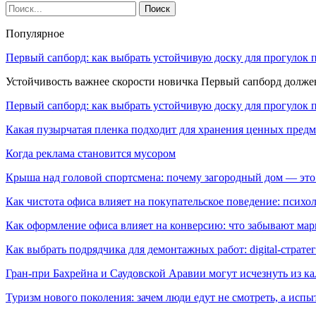
Популярное
Первый сапборд: как выбрать устойчивую доску для прогулок 
Устойчивость важнее скорости новичка Первый сапборд долж
Первый сапборд: как выбрать устойчивую доску для прогулок 
Какая пузырчатая пленка подходит для хранения ценных предм
Когда реклама становится мусором
Крыша над головой спортсмена: почему загородный дом — это
Как чистота офиса влияет на покупательское поведение: псих
Как оформление офиса влияет на конверсию: что забывают мар
Как выбрать подрядчика для демонтажных работ: digital-страте
Гран-при Бахрейна и Саудовской Аравии могут исчезнуть из к
Туризм нового поколения: зачем люди едут не смотреть, а испы