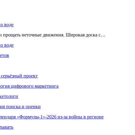
по воде
ен прощать неточные движения. Широкая доска с…
по воде
етов
 серьёзный проект
ология цифрового маркетинга
кетологи
гия поиска и оценки
алендаря «Формулы-1»-2026 из-за войны в регионе
тывать