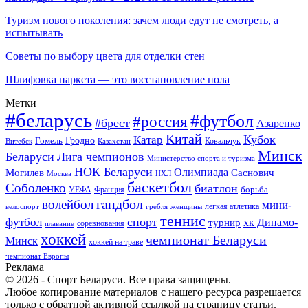
Туризм нового поколения: зачем люди едут не смотреть, а
испытывать
Советы по выбору цвета для отделки стен
Шлифовка паркета — это восстановление пола
Метки
#беларусь
#футбол
#россия
#брест
Азаренко
Китай
Кубок
Катар
Гомель
Гродно
Казахстан
Ковальчук
Витебск
Минск
Беларуси
Лига чемпионов
Министерство спорта и туризма
НОК Беларуси
Олимпиада
Могилев
Саснович
Москва
НХЛ
баскетбол
Соболенко
биатлон
борьба
УЕФА
Франция
гандбол
волейбол
мини-
легкая атлетика
гребля
женщины
велоспорт
теннис
спорт
футбол
хк Динамо-
турнир
соревнования
плавание
хоккей
чемпионат Беларуси
Минск
хоккей на траве
чемпионат Европы
Реклама
© 2026 - Спорт Беларуси. Все права защищены.
Любое копирование материалов с нашего ресурса разрешается
только с обратной активной ссылкой на страницу статьи.