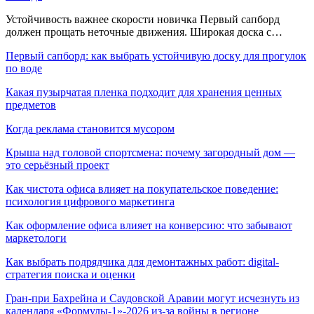
Устойчивость важнее скорости новичка Первый сапборд
должен прощать неточные движения. Широкая доска с…
Первый сапборд: как выбрать устойчивую доску для прогулок
по воде
Какая пузырчатая пленка подходит для хранения ценных
предметов
Когда реклама становится мусором
Крыша над головой спортсмена: почему загородный дом —
это серьёзный проект
Как чистота офиса влияет на покупательское поведение:
психология цифрового маркетинга
Как оформление офиса влияет на конверсию: что забывают
маркетологи
Как выбрать подрядчика для демонтажных работ: digital-
стратегия поиска и оценки
Гран-при Бахрейна и Саудовской Аравии могут исчезнуть из
календаря «Формулы-1»-2026 из-за войны в регионе