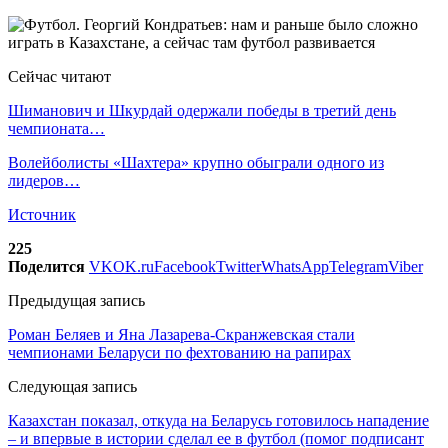
Сейчас читают
Шиманович и Шкурдай одержали победы в третий день
чемпионата…
Волейболисты «Шахтера» крупно обыграли одного из
лидеров…
Источник
225
Поделится
VK
OK.ru
Facebook
Twitter
WhatsApp
Telegram
Viber
Предыдущая запись
Роман Беляев и Яна Лазарева-Скранжевская стали
чемпионами Беларуси по фехтованию на рапирах
Следующая запись
Казахстан показал, откуда на Беларусь готовилось нападение
– и впервые в истории сделал ее в футбол (помог подписант