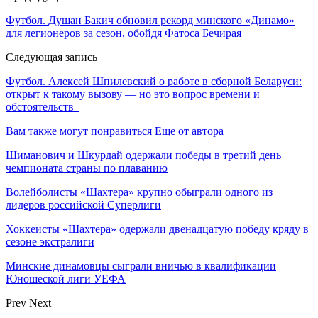
Футбол. Душан Бакич обновил рекорд минского «Динамо»
для легионеров за сезон, обойдя Фатоса Бечирая
Следующая запись
Футбол. Алексей Шпилевский о работе в сборной Беларуси:
открыт к такому вызову — но это вопрос времени и
обстоятельств
Вам также могут понравиться
Еще от автора
Шиманович и Шкурдай одержали победы в третий день
чемпионата страны по плаванию
Волейболисты «Шахтера» крупно обыграли одного из
лидеров российской Суперлиги
Хоккеисты «Шахтера» одержали двенадцатую победу кряду в
сезоне экстралиги
Минские динамовцы сыграли вничью в квалификации
Юношеской лиги УЕФА
Prev
Next