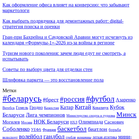
Как оформление офиса влияет на конверсию: что забывают
маркетологи
Как выбрать подрядчика для демонтажных работ: digital-
стратегия поиска и оценки
Гран-при Бахрейна и Саудовской Аравии могут исчезнуть из
календаря «Формулы-1»-2026 из-за войны в регионе
Туризм нового поколения: зачем люди едут не смотреть, а
испытывать
Советы по выбору цвета для отделки стен
Шлифовка паркета — это восстановление пола
Метки
#беларусь
#футбол
#россия
#брест
Азаренко
Китай
Кубок
Катар
Гомель
Гродно
Казахстан
Ковальчук
Витебск
Минск
Беларуси
Лига чемпионов
Министерство спорта и туризма
НОК Беларуси
Олимпиада
Могилев
Саснович
Москва
НХЛ
баскетбол
Соболенко
биатлон
борьба
УЕФА
Франция
гандбол
волейбол
мини-
легкая атлетика
гребля
женщины
велоспорт