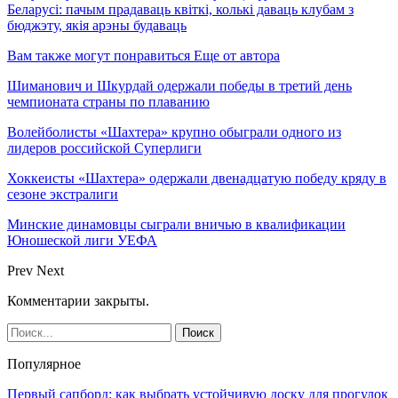
Беларусі: пачым прадаваць квіткі, колькі даваць клубам з
бюджэту, якія арэны будаваць
Вам также могут понравиться
Еще от автора
Шиманович и Шкурдай одержали победы в третий день
чемпионата страны по плаванию
Волейболисты «Шахтера» крупно обыграли одного из
лидеров российской Суперлиги
Хоккеисты «Шахтера» одержали двенадцатую победу кряду в
сезоне экстралиги
Минские динамовцы сыграли вничью в квалификации
Юношеской лиги УЕФА
Prev
Next
Комментарии закрыты.
Популярное
Первый сапборд: как выбрать устойчивую доску для прогулок