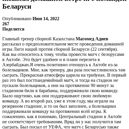
Беларуси
Опубликовано
Июн 14, 2022
267
Поделится
Главный тренер сборной Казахстана
Магомед Адиев
рассказал о предположительном месте проведения домашней
игры Лиги наций против сборной Беларуси (22 сентября).
Как вы относитесь к тому, чтобы провести матч с белорусами
в Актобе. Это будет удобнее и в плане перелета в
Азербайджан.Я очень позитивно отношусь к Актобе из-за
болельщиков. Мне, как тренеру, два раза посчастливилось там
сыграть. Прекрасная атмосфера царила на трибунах. В первый
раз это был постпандемийный матч, и тогда на стадион не
пускали болельщиков, а они на протяжении 90 минут за
стадионом били в барабаны, поддерживали свою команду.
Было ощутимо, как они поддерживают свою любимую
команду. А во второй раз, уже в этом году, мы играли на
резервном стадионе, и то он был заполнен, а болельщики
поддерживали команду на протяжении всей игры. К
сожалению, как я понимаю, Центральный стадион в Актобе
не соответствует требованиям. Вряд ли у нас получится там
сыграть. Был посыл от УЕФА, что матч с Беларусью также