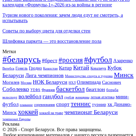
календаря «Формулы-1»-2026 из-за войны в регионе
Туризм нового поколения: зачем люди едут не смотреть, а
испытывать
Советы по выбору цвета для отделки стен
Шлифовка паркета — это восстановление пола
Метки
#беларусь
#футбол
#россия
#брест
Азаренко
Китай
Кубок
Катар
Гомель
Гродно
Казахстан
Ковальчук
Витебск
Минск
Беларуси
Лига чемпионов
Министерство спорта и туризма
НОК Беларуси
Олимпиада
Могилев
Саснович
Москва
НХЛ
баскетбол
Соболенко
биатлон
борьба
УЕФА
Франция
гандбол
волейбол
мини-
легкая атлетика
гребля
женщины
велоспорт
теннис
спорт
футбол
хк Динамо-
турнир
соревнования
плавание
хоккей
чемпионат Беларуси
Минск
хоккей на траве
чемпионат Европы
Реклама
© 2026 - Спорт Беларуси. Все права защищены.
Любое копирование материалов с нашего ресурса разрешается