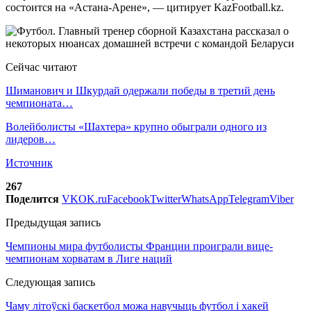
состоится на «Астана-Арене», — цитирует KazFootball.kz.
Сейчас читают
Шиманович и Шкурдай одержали победы в третий день
чемпионата…
Волейболисты «Шахтера» крупно обыграли одного из
лидеров…
Источник
267
Поделится
VK
OK.ru
Facebook
Twitter
WhatsApp
Telegram
Viber
Предыдущая запись
Чемпионы мира футболисты Франции проиграли вице-
чемпионам хорватам в Лиге наций
Следующая запись
Чаму літоўскі баскетбол можа навучыць футбол і хакей