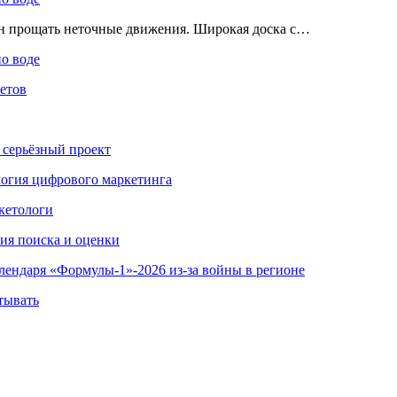
ен прощать неточные движения. Широкая доска с…
по воде
етов
 серьёзный проект
ология цифрового маркетинга
кетологи
гия поиска и оценки
алендаря «Формулы-1»-2026 из-за войны в регионе
тывать