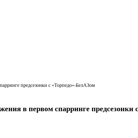
 спарринге предсезонки с «Торпедо»-БелАЗом
ажения в первом спарринге предсезонки