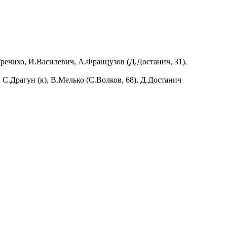
Гречихо, И.Василевич, А.Французов (Д.Достанич, 31),
С.Драгун (к), В.Мелько (С.Волков, 68), Д.Достанич