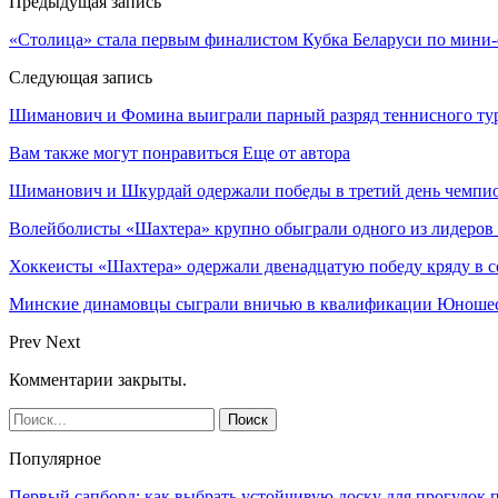
Предыдущая запись
«Столица» стала первым финалистом Кубка Беларуси по мини
Следующая запись
Шиманович и Фомина выиграли парный разряд теннисного тур
Вам также могут понравиться
Еще от автора
Шиманович и Шкурдай одержали победы в третий день чемпио
Волейболисты «Шахтера» крупно обыграли одного из лидеров
Хоккеисты «Шахтера» одержали двенадцатую победу кряду в с
Минские динамовцы сыграли вничью в квалификации Юноше
Prev
Next
Комментарии закрыты.
Популярное
Первый сапборд: как выбрать устойчивую доску для прогулок 