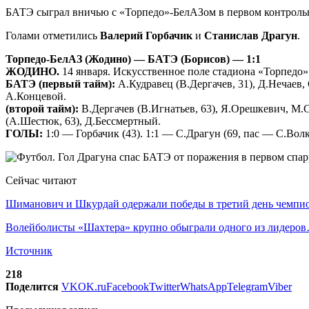
БАТЭ сыграл вничью с «Торпедо»-БелАЗом в первом контрольно
Голами отметились
Валерий Горбачик
и
Станислав Драгун
.
Торпедо-БелАЗ (Жодино) — БАТЭ (Борисов) — 1:1
ЖОДИНО.
14 января. Искусственное поле стадиона «Торпедо».
БАТЭ (первый тайм):
А.Кудравец (В.Дергачев, 31), Д.Нечаев,
А.Концевой.
(второй тайм):
В.Дергачев (В.Игнатьев, 63), Я.Орешкевич, М.С
(А.Шестюк, 63), Д.Бессмертный.
ГОЛЫ:
1:0 — Горбачик (43). 1:1 — С.Драгун (69, пас — С.Волк
Сейчас читают
Шиманович и Шкурдай одержали победы в третий день чемп
Волейболисты «Шахтера» крупно обыграли одного из лидеро
Источник
218
Поделится
VK
OK.ru
Facebook
Twitter
WhatsApp
Telegram
Viber