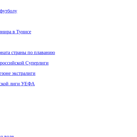
-футболу
нира в Тунисе
ната страны по плаванию
 российской Суперлиги
езоне экстралиги
ской лиги УЕФА
по воде