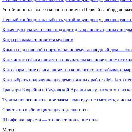
Устойчивость важнее скорости новичка Первый сапборд долж
Первый сапборд: как выбрать устойчивую доску для прогулок 
Какая пузырчатая пленка подходит для хранения ценных предм
Когда реклама становится мусором
Крыша над головой спортсмена: почему загородный дом — это
Как чистота офиса влияет на покупательское поведение: псих
Как оформление офиса влияет на конверсию: что забывают мар
Как выбрать подрядчика для демонтажных работ: digital-страте
Гран-при Бахрейна и Саудовской Аравии могут исчезнуть из к
Туризм нового поколения: зачем люди едут не смотреть, а испы
Советы по выбору цвета для отделки стен
Шлифовка паркета — это восстановление пола
Метки