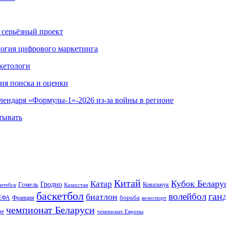
 серьёзный проект
ология цифрового маркетинга
кетологи
гия поиска и оценки
алендаря «Формулы-1»-2026 из-за войны в регионе
тывать
Китай
Кубок Белару
Катар
Гомель
Гродно
Казахстан
Ковальчук
итебск
баскетбол
ган
волейбол
биатлон
борьба
ЕФА
Франция
велоспорт
чемпионат Беларуси
ве
чемпионат Европы