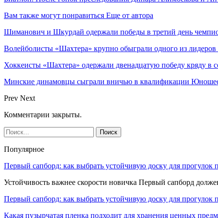
Вам также могут понравиться
Еще от автора
Шиманович и Шкурдай одержали победы в третий день чемпио
Волейболисты «Шахтера» крупно обыграли одного из лидеров
Хоккеисты «Шахтера» одержали двенадцатую победу кряду в с
Минские динамовцы сыграли вничью в квалификации Юноше
Prev
Next
Комментарии закрыты.
Популярное
Первый сапборд: как выбрать устойчивую доску для прогулок 
Устойчивость важнее скорости новичка Первый сапборд долж
Первый сапборд: как выбрать устойчивую доску для прогулок 
Какая пузырчатая пленка подходит для хранения ценных предм