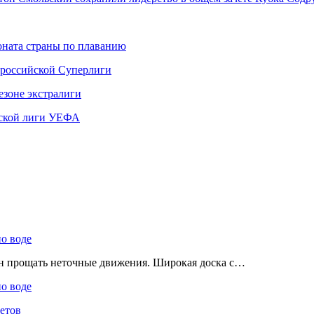
ната страны по плаванию
 российской Суперлиги
езоне экстралиги
ской лиги УЕФА
по воде
ен прощать неточные движения. Широкая доска с…
по воде
етов