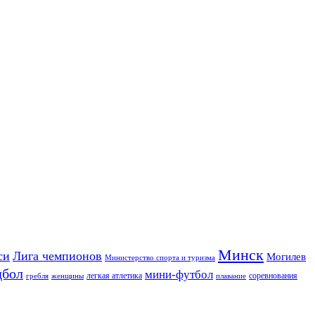
Минск
си
Лига чемпионов
Могилев
Министерство спорта и туризма
дбол
мини-футбол
легкая атлетика
соревнования
гребля
женщины
плавание