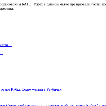
с борисовским БАТЭ. Успех в данном матче праздновали гости, 
ерерыва.
ионата…
в…
 этапе Кубка Содружества в Раубичах
тон Смольский сохранили лидерство в общем зачете Кубка Сод