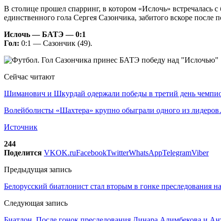
В столице прошел спарринг, в котором «Ислочь» встречалась 
единственного гола Сергея Сазончика, забитого вскоре после п
Ислочь — БАТЭ — 0:1
Гол:
0:1 — Сазончик (49).
Сейчас читают
Шиманович и Шкурдай одержали победы в третий день чемп
Волейболисты «Шахтера» крупно обыграли одного из лидеро
Источник
244
Поделится
VK
OK.ru
Facebook
Twitter
WhatsApp
Telegram
Viber
Предыдущая запись
Белорусский биатлонист стал вторым в гонке преследования на
Следующая запись
Биатлон. После гонок преследования Динара Алимбекова и Ан