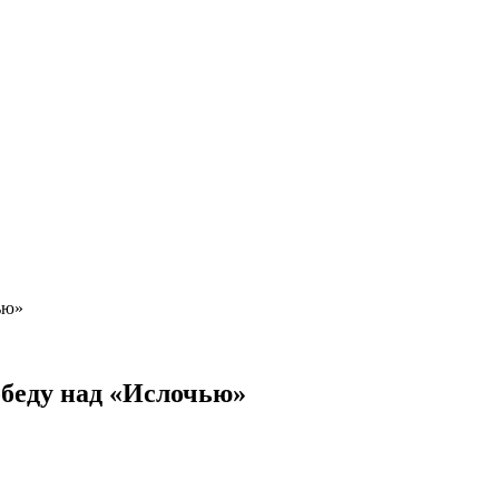
чью»
обеду над «Ислочью»