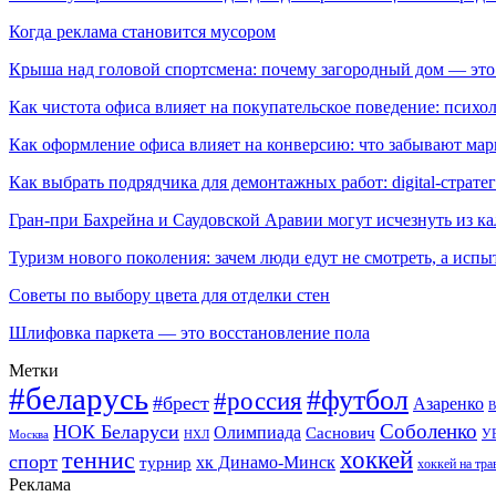
Когда реклама становится мусором
Крыша над головой спортсмена: почему загородный дом — это
Как чистота офиса влияет на покупательское поведение: псих
Как оформление офиса влияет на конверсию: что забывают мар
Как выбрать подрядчика для демонтажных работ: digital-страте
Гран-при Бахрейна и Саудовской Аравии могут исчезнуть из к
Туризм нового поколения: зачем люди едут не смотреть, а испы
Советы по выбору цвета для отделки стен
Шлифовка паркета — это восстановление пола
Метки
#беларусь
#футбол
#россия
#брест
Азаренко
В
Соболенко
НОК Беларуси
Олимпиада
Саснович
У
Москва
НХЛ
хоккей
теннис
спорт
хк Динамо-Минск
турнир
хоккей на тра
Реклама