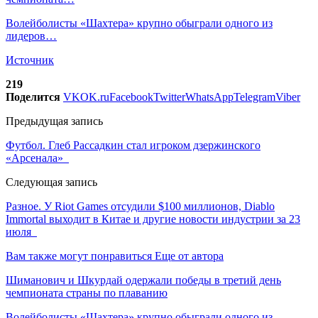
Волейболисты «Шахтера» крупно обыграли одного из
лидеров…
Источник
219
Поделится
VK
OK.ru
Facebook
Twitter
WhatsApp
Telegram
Viber
Предыдущая запись
Футбол. Глеб Рассадкин стал игроком дзержинского
«Арсенала»
Следующая запись
Разное. У Riot Games отсудили $100 миллионов, Diablo
Immortal выходит в Китае и другие новости индустрии за 23
июля
Вам также могут понравиться
Еще от автора
Шиманович и Шкурдай одержали победы в третий день
чемпионата страны по плаванию
Волейболисты «Шахтера» крупно обыграли одного из