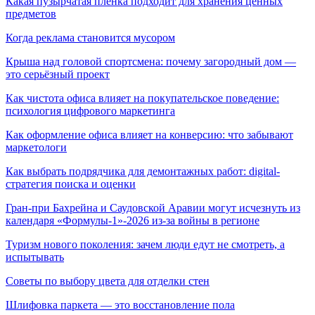
Какая пузырчатая пленка подходит для хранения ценных
предметов
Когда реклама становится мусором
Крыша над головой спортсмена: почему загородный дом —
это серьёзный проект
Как чистота офиса влияет на покупательское поведение:
психология цифрового маркетинга
Как оформление офиса влияет на конверсию: что забывают
маркетологи
Как выбрать подрядчика для демонтажных работ: digital-
стратегия поиска и оценки
Гран-при Бахрейна и Саудовской Аравии могут исчезнуть из
календаря «Формулы-1»-2026 из-за войны в регионе
Туризм нового поколения: зачем люди едут не смотреть, а
испытывать
Советы по выбору цвета для отделки стен
Шлифовка паркета — это восстановление пола