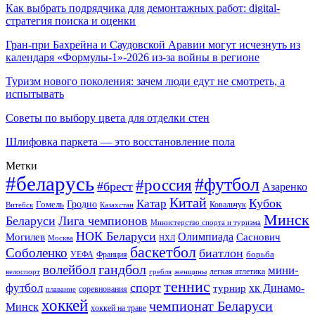
Как выбрать подрядчика для демонтажных работ: digital-
стратегия поиска и оценки
Гран-при Бахрейна и Саудовской Аравии могут исчезнуть из
календаря «Формулы-1»-2026 из-за войны в регионе
Туризм нового поколения: зачем люди едут не смотреть, а
испытывать
Советы по выбору цвета для отделки стен
Шлифовка паркета — это восстановление пола
Метки
#беларусь
#футбол
#россия
#брест
Азаренко
Китай
Кубок
Катар
Гомель
Гродно
Казахстан
Ковальчук
Витебск
Минск
Беларуси
Лига чемпионов
Министерство спорта и туризма
НОК Беларуси
Олимпиада
Могилев
Саснович
Москва
НХЛ
баскетбол
Соболенко
биатлон
борьба
УЕФА
Франция
гандбол
волейбол
мини-
легкая атлетика
гребля
женщины
велоспорт
теннис
спорт
футбол
хк Динамо-
турнир
соревнования
плавание
хоккей
чемпионат Беларуси
Минск
хоккей на траве