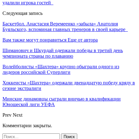
удалили игрока гостей
Следующая запись
Баскетбол. Анастасия Веремеенко «забыла» Анатолия
Буяльского, вспоминая главных тренеров в своей карьере
Вам также могут понравиться
Еще от автора
Шиманович и Шкурдай одержали победы в третий день
чемпионата страны по плаванию
Волейболисты «Шахтера» крупно обыграли одного из
лидеров российской Суперлиги
Хоккеисты «Шахтера» одержали двенадцатую победу кряду в
сезоне экстралиги
Минские динамовцы сыграли вничью в квалификации
Юношеской лиги УЕФА
Prev
Next
Комментарии закрыты.