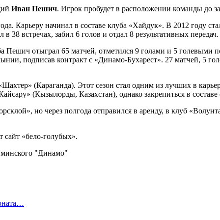
щий
Иван Пешич
. Игрок пробудет в расположении команды до з
ода. Карьеру начинал в составе клуба «Хайдук». В 2012 году ст
в 38 встречах, забил 6 голов и отдал 8 результативных передач.
ба Пешич отыграл 65 матчей, отметился 9 голами и 5 голевыми п
умынии, подписав контракт с «Динамо-Бухарест». 27 матчей, 5 го
Шахтер» (Караганда). Этот сезон стал одним из лучших в карьере
айсару» (Кызылорды, Казахстан), однако закрепиться в составе 
рсклой», но через полгода отправился в аренду, в клуб «Волунта
 сайт «бело-голубых».
ионата…
в…