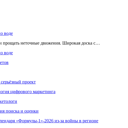
по воде
ен прощать неточные движения. Широкая доска с…
по воде
етов
 серьёзный проект
ология цифрового маркетинга
кетологи
гия поиска и оценки
алендаря «Формулы-1»-2026 из-за войны в регионе