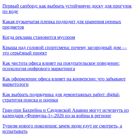
Первый сапборд: как выбрать устойчивую доску для прогулок
по воде
Какая пузырчатая пленка подходит для хранения ценных
предметов
Когда реклама становится мусором
Крыша над головой спортсмена: почему загородный дом —
это серьёзный проект
Как чистота офиса влияет на покупательское поведение:
психология цифрового маркетинга
Как оформление офиса влияет на конверсию: что забывают
маркетологи
Как выбрать подрядчика для демонтажных работ: digital-
стратегия поиска и оценки
Гран-при Бахрейна и Саудовской Аравии могут исчезнуть из
календаря «Формулы-1»-2026 из-за войны в регионе
Туризм нового поколения: зачем люди едут не смотреть, а
испытывать