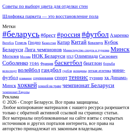
Советы по выбору цвета для отделки стен
Шлифовка паркета — это восстановление пола
Метки
#беларусь
#футбол
#россия
#брест
Азаренко
Китай
Кубок
Катар
Гомель
Гродно
Казахстан
Ковальчук
Витебск
Минск
Беларуси
Лига чемпионов
Министерство спорта и туризма
НОК Беларуси
Олимпиада
Могилев
Саснович
Москва
НХЛ
баскетбол
Соболенко
биатлон
борьба
УЕФА
Франция
гандбол
волейбол
мини-
легкая атлетика
гребля
женщины
велоспорт
теннис
спорт
футбол
хк Динамо-
турнир
соревнования
плавание
хоккей
чемпионат Беларуси
Минск
хоккей на траве
чемпионат Европы
Реклама
© 2026 - Спорт Беларуси. Все права защищены.
Любое копирование материалов с нашего ресурса разрешается
только с обратной активной ссылкой на страницу статьи.
Все материалы опубликованные на сайте взяты с открытых
источников и других порталов интернета, все права на
авторство принадлежат их законным владельцам.