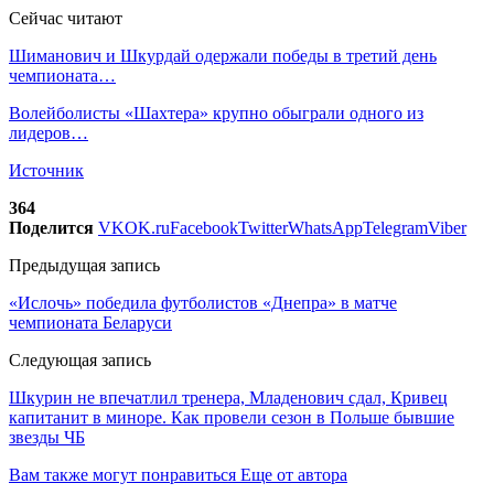
Сейчас читают
Шиманович и Шкурдай одержали победы в третий день
чемпионата…
Волейболисты «Шахтера» крупно обыграли одного из
лидеров…
Источник
364
Поделится
VK
OK.ru
Facebook
Twitter
WhatsApp
Telegram
Viber
Предыдущая запись
«Ислочь» победила футболистов «Днепра» в матче
чемпионата Беларуси
Следующая запись
Шкурин не впечатлил тренера, Младенович сдал, Кривец
капитанит в миноре. Как провели сезон в Польше бывшие
звезды ЧБ
Вам также могут понравиться
Еще от автора