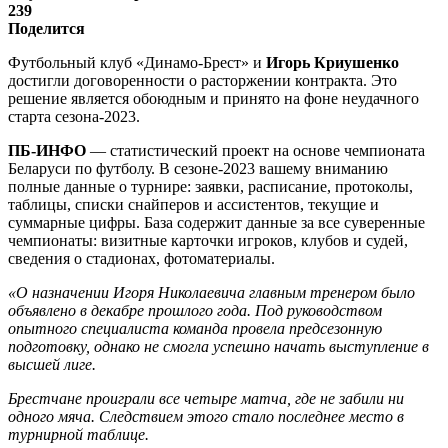
239
Поделится
Футбольный клуб «Динамо-Брест» и
Игорь Криушенко
достигли договоренности о расторжении контракта. Это
решение является обоюдным и принято на фоне неудачного
старта сезона-2023.
ПБ-ИНФО
— статистический проект на основе чемпионата
Беларуси по футболу. В сезоне-2023 вашему вниманию
полные данные о турнире: заявки, расписание, протоколы,
таблицы, списки снайперов и ассистентов, текущие и
суммарные цифры. База содержит данные за все суверенные
чемпионаты: визитные карточки игроков, клубов и судей,
сведения о стадионах, фотоматериалы.
«О назначении Игоря Николаевича главным тренером было
объявлено в декабре прошлого года. Под руководством
опытного специалиста команда провела предсезонную
подготовку, однако не смогла успешно начать выступление в
высшей лиге.
Брестчане проиграли все четыре матча, где не забили ни
одного мяча. Следствием этого стало последнее место в
турнирной таблице.