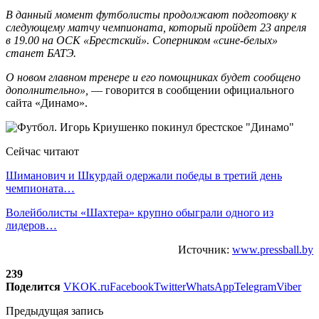
В данный момент футболисты продолжают подготовку к
следующему матчу чемпионата, который пройдет 23 апреля
в 19.00 на ОСК «Брестский». Соперником «сине-белых»
станет БАТЭ.
О новом главном тренере и его помощниках будет сообщено
дополнительно»,
— говорится в сообщении официального
сайта «Динамо».
Сейчас читают
Шиманович и Шкурдай одержали победы в третий день
чемпионата…
Волейболисты «Шахтера» крупно обыграли одного из
лидеров…
Источник:
www.pressball.by
239
Поделится
VK
OK.ru
Facebook
Twitter
WhatsApp
Telegram
Viber
Предыдущая запись