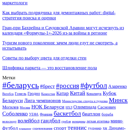
маркетологи
Как выбрать подрядчика для демонтажных работ: digital-
стратегия поиска и оценки
Гран-при Бахрейна и Саудовской Аравии могут исчезнуть из
календаря «Формулы-1»-2026 из-за войны в регионе
Туризм нового поколения: зачем люди едут не смотреть, а
испытывать
Советы по выбору цвета для отделки стен
Шлифовка паркета — это восстановление пола
Метки
#беларусь
#футбол
#россия
#брест
Азаренко
Китай
Кубок
Катар
Гомель
Гродно
Казахстан
Ковальчук
Витебск
Минск
Беларуси
Лига чемпионов
Министерство спорта и туризма
НОК Беларуси
Олимпиада
Могилев
Саснович
Москва
НХЛ
баскетбол
Соболенко
биатлон
борьба
УЕФА
Франция
гандбол
волейбол
мини-
легкая атлетика
гребля
женщины
велоспорт
теннис
спорт
футбол
хк Динамо-
турнир
соревнования
плавание