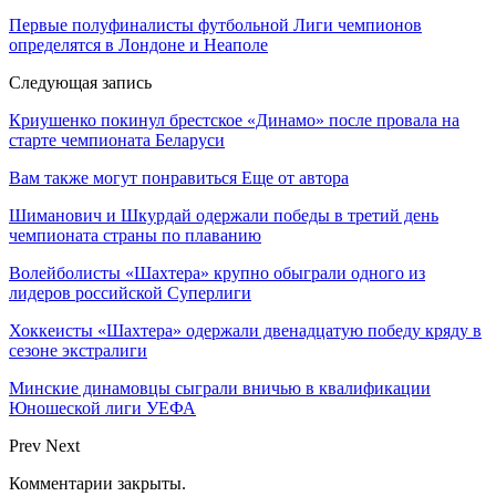
Первые полуфиналисты футбольной Лиги чемпионов
определятся в Лондоне и Неаполе
Следующая запись
Криушенко покинул брестское «Динамо» после провала на
старте чемпионата Беларуси
Вам также могут понравиться
Еще от автора
Шиманович и Шкурдай одержали победы в третий день
чемпионата страны по плаванию
Волейболисты «Шахтера» крупно обыграли одного из
лидеров российской Суперлиги
Хоккеисты «Шахтера» одержали двенадцатую победу кряду в
сезоне экстралиги
Минские динамовцы сыграли вничью в квалификации
Юношеской лиги УЕФА
Prev
Next
Комментарии закрыты.