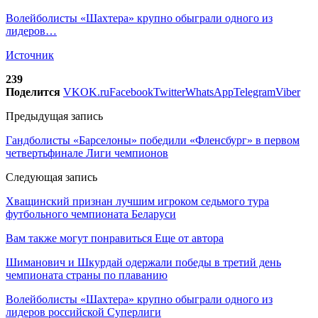
Волейболисты «Шахтера» крупно обыграли одного из
лидеров…
Источник
239
Поделится
VK
OK.ru
Facebook
Twitter
WhatsApp
Telegram
Viber
Предыдущая запись
Гандболисты «Барселоны» победили «Фленсбург» в первом
четвертьфинале Лиги чемпионов
Следующая запись
Хващинский признан лучшим игроком седьмого тура
футбольного чемпионата Беларуси
Вам также могут понравиться
Еще от автора
Шиманович и Шкурдай одержали победы в третий день
чемпионата страны по плаванию
Волейболисты «Шахтера» крупно обыграли одного из
лидеров российской Суперлиги