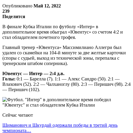
Опубликовано
Май 12, 2022
239
Поделится
В финале Кубка Италии по футболу «Интер» в
дополнительное время обыграл «Ювентус» со счетом 4:2 и
стал обладателем почетного трофея.
Главный тренер «Ювентуса» Массимилиано Аллегри был
удален со скамейки на 104-й минуте за две желтые карточки
(споры с судьей, выход из технической зоны, перепалка с
тренерским штабом соперника).
Ювентус — Интер — 2:4 д.в.
Голы:
0:1 — Барелла (7). 1:1 — Алекс Сандро (50). 2:1 —
Влахович (52). 2:2 — Чалханоглу (80). 2:3 — Перишич (98). 2:4
— Перишич (102).
Сейчас читают
Шиманович и Шкурдай одержали победы в третий день
чемпионата…