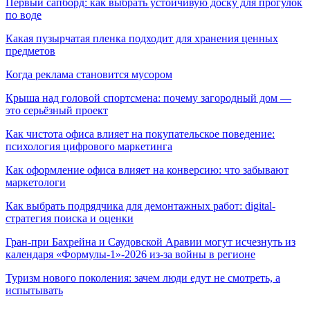
Первый сапборд: как выбрать устойчивую доску для прогулок
по воде
Какая пузырчатая пленка подходит для хранения ценных
предметов
Когда реклама становится мусором
Крыша над головой спортсмена: почему загородный дом —
это серьёзный проект
Как чистота офиса влияет на покупательское поведение:
психология цифрового маркетинга
Как оформление офиса влияет на конверсию: что забывают
маркетологи
Как выбрать подрядчика для демонтажных работ: digital-
стратегия поиска и оценки
Гран-при Бахрейна и Саудовской Аравии могут исчезнуть из
календаря «Формулы-1»-2026 из-за войны в регионе
Туризм нового поколения: зачем люди едут не смотреть, а
испытывать