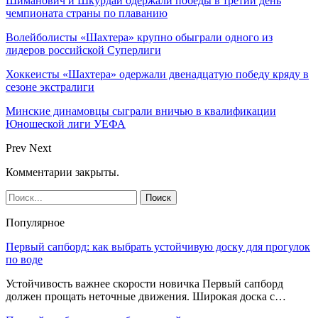
Шиманович и Шкурдай одержали победы в третий день
чемпионата страны по плаванию
Волейболисты «Шахтера» крупно обыграли одного из
лидеров российской Суперлиги
Хоккеисты «Шахтера» одержали двенадцатую победу кряду в
сезоне экстралиги
Минские динамовцы сыграли вничью в квалификации
Юношеской лиги УЕФА
Prev
Next
Комментарии закрыты.
Популярное
Первый сапборд: как выбрать устойчивую доску для прогулок
по воде
Устойчивость важнее скорости новичка Первый сапборд
должен прощать неточные движения. Широкая доска с…