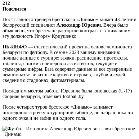
212
Поделится
Пост главного тренера брестского «Динамо» займет 43-летний
белорусский специалист
Александр Юревич
. Вчера было
объявлено, что брестчане расторгли контракт с занимавшим
эту должность Игорем Криушенко.
ПБ-ИНФО
— статистический проект на основе чемпионата
Беларуси по футболу. В сезоне-2023 вашему вниманию
полные данные о турнире: заявки, расписание, протоколы,
таблицы, списки снайперов и ассистентов, текущие и
суммарные цифры. База содержит данные за все суверенные
чемпионаты: визитные карточки игроков, клубов и судей,
сведения о стадионах, фотоматериалы.
Последним местом работы Юревича была юношеская (U-17)
сборная Беларуси, отмечает football.by.
После четырех туров брестское «Динамо» занимает
последнюю строчку в турнирной таблице, не набрав пока ни
одного очка и не забив ни одного гола.