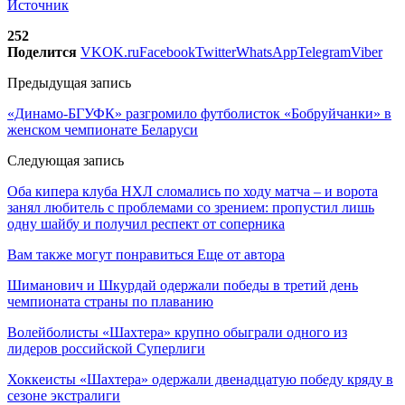
Источник
252
Поделится
VK
OK.ru
Facebook
Twitter
WhatsApp
Telegram
Viber
Предыдущая запись
«Динамо-БГУФК» разгромило футболисток «Бобруйчанки» в
женском чемпионате Беларуси
Следующая запись
Оба кипера клуба НХЛ сломались по ходу матча – и ворота
занял любитель с проблемами со зрением: пропустил лишь
одну шайбу и получил респект от соперника
Вам также могут понравиться
Еще от автора
Шиманович и Шкурдай одержали победы в третий день
чемпионата страны по плаванию
Волейболисты «Шахтера» крупно обыграли одного из
лидеров российской Суперлиги
Хоккеисты «Шахтера» одержали двенадцатую победу кряду в
сезоне экстралиги