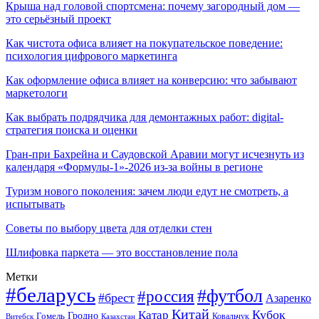
Крыша над головой спортсмена: почему загородный дом —
это серьёзный проект
Как чистота офиса влияет на покупательское поведение:
психология цифрового маркетинга
Как оформление офиса влияет на конверсию: что забывают
маркетологи
Как выбрать подрядчика для демонтажных работ: digital-
стратегия поиска и оценки
Гран-при Бахрейна и Саудовской Аравии могут исчезнуть из
календаря «Формулы-1»-2026 из-за войны в регионе
Туризм нового поколения: зачем люди едут не смотреть, а
испытывать
Советы по выбору цвета для отделки стен
Шлифовка паркета — это восстановление пола
Метки
#беларусь
#футбол
#россия
#брест
Азаренко
Китай
Кубок
Катар
Гомель
Гродно
Казахстан
Ковальчук
Витебск