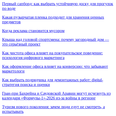
Первый сапборд: как выбрать устойчивую доску для прогулок
по воде
Какая пузырчатая пленка подходит для хранения ценных
предметов
Когда реклама становится мусором
Крыша над головой спортсмена: почему загородный дом —
это серьёзный проект
Как чистота офиса влияет на покупательское поведение:
психология цифрового маркетинга
Как оформление офиса влияет на конверсию: что забывают
маркетологи
Как выбрать подрядчика для демонтажных работ: digital-
стратегия поиска и оценки
Гран-при Бахрейна и Саудовской Аравии могут исчезнуть из
календаря «Формулы-1»-2026 из-за войны в регионе
Туризм нового поколения: зачем люди едут не смотреть, а
испытывать