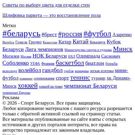
Советы по выбору цвета для отделки стен
Шлифовка паркета — это восстановление пола
Метки
#беларусь
#футбол
#россия
#брест
Азаренко
Китай
Кубок
Катар
Гомель
Гродно
Казахстан
Ковальчук
Витебск
Минск
Беларуси
Лига чемпионов
Министерство спорта и туризма
НОК Беларуси
Олимпиада
Могилев
Саснович
Москва
НХЛ
баскетбол
Соболенко
биатлон
борьба
УЕФА
Франция
гандбол
волейбол
мини-
легкая атлетика
гребля
женщины
велоспорт
теннис
спорт
футбол
хк Динамо-
турнир
соревнования
плавание
хоккей
чемпионат Беларуси
Минск
хоккей на траве
чемпионат Европы
Реклама
© 2026 - Спорт Беларуси. Все права защищены.
Любое копирование материалов с нашего ресурса разрешается
только с обратной активной ссылкой на страницу статьи.
Все материалы опубликованные на сайте взяты с открытых
источников и других порталов интернета, все права на
авторство принадлежат их законным владельцам.