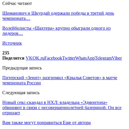
Сейчас читают
Шиманович и Шкурдай одержали победы в третий день
чемпионата…
Волейболисты «Шахтера» крупно обыграли одного из
лидеров…
Источник
235
Поделится
VK
OK.ru
Facebook
Twitter
WhatsApp
Telegram
Viber
Предыдущая запись
Питерский «Зенит» разгромил «Крылья Советов» в матче
чемпионата России
Следующая запись
Новый секс-скандал в НХЛ: владельца «Эдмонтона»
обвиняют в связи с несовершеннолетней балериной. Он все
отрицает
Вам также могут понравиться
Еще от автора