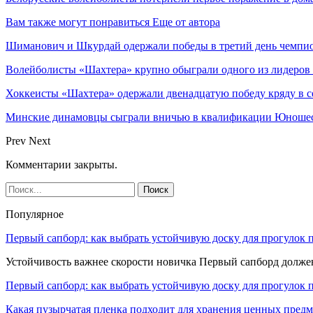
Вам также могут понравиться
Еще от автора
Шиманович и Шкурдай одержали победы в третий день чемпио
Волейболисты «Шахтера» крупно обыграли одного из лидеров
Хоккеисты «Шахтера» одержали двенадцатую победу кряду в с
Минские динамовцы сыграли вничью в квалификации Юноше
Prev
Next
Комментарии закрыты.
Популярное
Первый сапборд: как выбрать устойчивую доску для прогулок 
Устойчивость важнее скорости новичка Первый сапборд долж
Первый сапборд: как выбрать устойчивую доску для прогулок 
Какая пузырчатая пленка подходит для хранения ценных предм