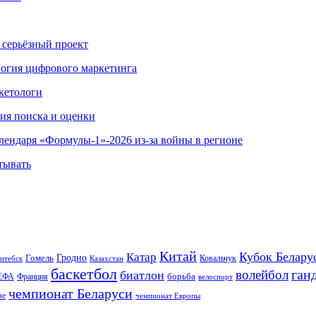
 серьёзный проект
ология цифрового маркетинга
кетологи
гия поиска и оценки
алендаря «Формулы-1»-2026 из-за войны в регионе
тывать
Китай
Кубок Белару
Катар
Гомель
Гродно
Казахстан
Ковальчук
итебск
баскетбол
ган
волейбол
биатлон
борьба
ЕФА
Франция
велоспорт
чемпионат Беларуси
ве
чемпионат Европы