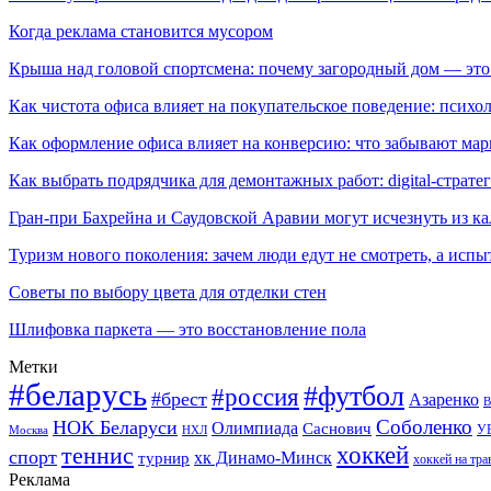
Когда реклама становится мусором
Крыша над головой спортсмена: почему загородный дом — это
Как чистота офиса влияет на покупательское поведение: псих
Как оформление офиса влияет на конверсию: что забывают мар
Как выбрать подрядчика для демонтажных работ: digital-страте
Гран-при Бахрейна и Саудовской Аравии могут исчезнуть из к
Туризм нового поколения: зачем люди едут не смотреть, а испы
Советы по выбору цвета для отделки стен
Шлифовка паркета — это восстановление пола
Метки
#беларусь
#футбол
#россия
#брест
Азаренко
В
Соболенко
НОК Беларуси
Олимпиада
Саснович
У
Москва
НХЛ
хоккей
теннис
спорт
хк Динамо-Минск
турнир
хоккей на тра
Реклама