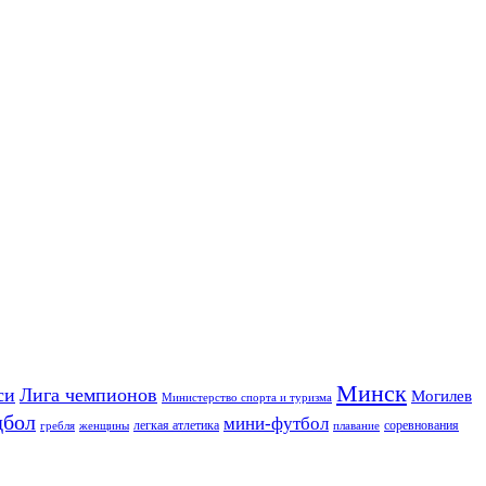
Минск
си
Лига чемпионов
Могилев
Министерство спорта и туризма
дбол
мини-футбол
легкая атлетика
соревнования
гребля
женщины
плавание