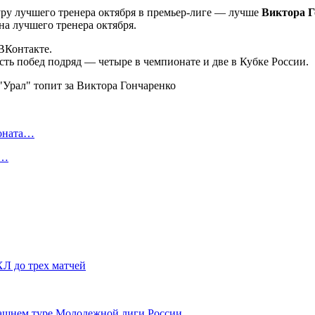
у лучшего тренера октября в премьер-лиге — лучше
Виктора Г
на лучшего тренера октября.
ВКонтакте.
ть побед подряд — четыре в чемпионате и две в Кубке России.
ионата…
в…
Л до трех матчей
машнем туре Молодежной лиги России