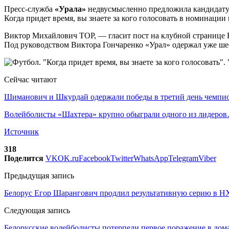
Пресс-служба
«Урала»
недвусмысленно предложила кандидатур
Когда придет время, вы знаете за кого голосовать в номинации 
Виктор Михайлович TOP, — гласит пост на клубной странице 
Под руководством Виктора Гончаренко «Урал» одержал уже шес
Сейчас читают
Шиманович и Шкурдай одержали победы в третий день чемп
Волейболисты «Шахтера» крупно обыграли одного из лидеро
Источник
318
Поделится
VK
OK.ru
Facebook
Twitter
WhatsApp
Telegram
Viber
Предыдущая запись
Белорус Егор Шарангович продлил результативную серию в НХ
Следующая запись
Белорусские волейболисты потерпели первое поражение в до