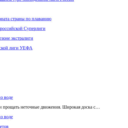
ната страны по плаванию
 российской Суперлиги
езоне экстралиги
ской лиги УЕФА
по воде
ен прощать неточные движения. Широкая доска с…
по воде
етов