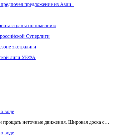
у предпочел предложение из Азии
ната страны по плаванию
 российской Суперлиги
езоне экстралиги
ской лиги УЕФА
по воде
ен прощать неточные движения. Широкая доска с…
по воде