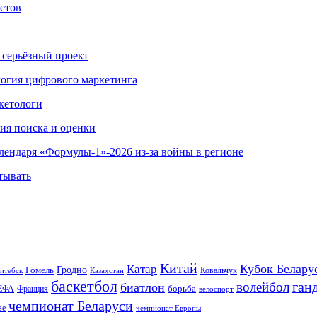
етов
 серьёзный проект
ология цифрового маркетинга
кетологи
гия поиска и оценки
алендаря «Формулы-1»-2026 из-за войны в регионе
тывать
Китай
Кубок Белару
Катар
Гомель
Гродно
Казахстан
Ковальчук
итебск
баскетбол
ган
волейбол
биатлон
борьба
ЕФА
Франция
велоспорт
чемпионат Беларуси
ве
чемпионат Европы