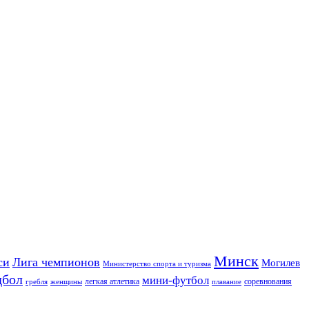
Минск
си
Лига чемпионов
Могилев
Министерство спорта и туризма
дбол
мини-футбол
легкая атлетика
соревнования
гребля
женщины
плавание