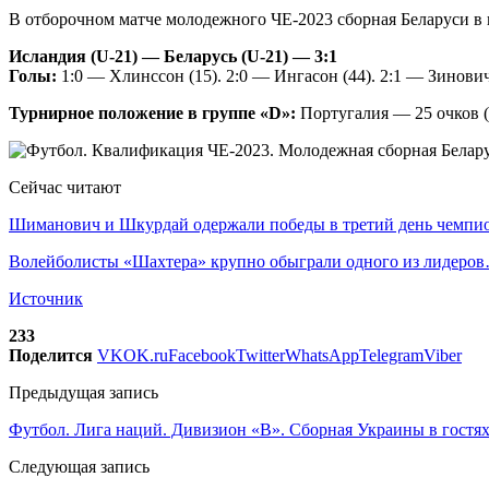
В отборочном матче молодежного ЧЕ-2023 сборная Беларуси в г
Исландия (U-21) — Беларусь (U-21) — 3:1
Голы:
1:0 — Хлинссон (15). 2:0 — Ингасон (44). 2:1 — Зинович 
Турнирное положение в группе «D»:
Португалия — 25 очков (9
Сейчас читают
Шиманович и Шкурдай одержали победы в третий день чемп
Волейболисты «Шахтера» крупно обыграли одного из лидеро
Источник
233
Поделится
VK
OK.ru
Facebook
Twitter
WhatsApp
Telegram
Viber
Предыдущая запись
Футбол. Лига наций. Дивизион «В». Сборная Украины в гост
Следующая запись