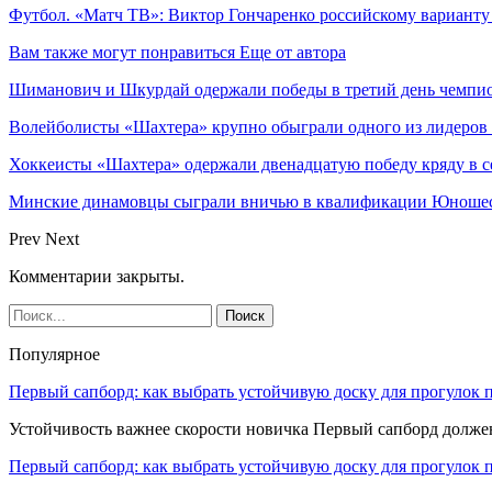
Футбол. «Матч ТВ»: Виктор Гончаренко российскому вариант
Вам также могут понравиться
Еще от автора
Шиманович и Шкурдай одержали победы в третий день чемпио
Волейболисты «Шахтера» крупно обыграли одного из лидеров
Хоккеисты «Шахтера» одержали двенадцатую победу кряду в с
Минские динамовцы сыграли вничью в квалификации Юноше
Prev
Next
Комментарии закрыты.
Популярное
Первый сапборд: как выбрать устойчивую доску для прогулок 
Устойчивость важнее скорости новичка Первый сапборд долж
Первый сапборд: как выбрать устойчивую доску для прогулок 