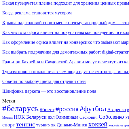
Какая пузырчатая пленка подходит для хранения ценных предм
Когда реклама становится мусором
Крыша над головой спортсмена: почему загородный дом — это
Как чистота офиса влияет на покупательское поведение: псих
Как оформление офиса влияет на конверсию: что забывают мар
Как выбрать подрядчика для демонтажных работ: digital-страте
Гран-при Бахрейна и Саудовской Аравии могут исчезнуть из к
Туризм нового поколения: зачем люди едут не смотреть, а испы
Советы по выбору цвета для отделки стен
Шлифовка паркета — это восстановление пола
Метки
#беларусь
#футбол
#россия
#брест
Азаренко
В
Соболенко
НОК Беларуси
Олимпиада
Саснович
У
Москва
НХЛ
хоккей
теннис
спорт
хк Динамо-Минск
турнир
хоккей на тра