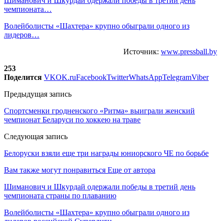
Шиманович и Шкурдай одержали победы в третий день
чемпионата…
Волейболисты «Шахтера» крупно обыграли одного из
лидеров…
Источник:
www.pressball.by
253
Поделится
VK
OK.ru
Facebook
Twitter
WhatsApp
Telegram
Viber
Предыдущая запись
Спортсменки гродненского «Ритма» выиграли женский
чемпионат Беларуси по хоккею на траве
Следующая запись
Белоруски взяли еще три награды юниорского ЧЕ по борьбе
Вам также могут понравиться
Еще от автора
Шиманович и Шкурдай одержали победы в третий день
чемпионата страны по плаванию
Волейболисты «Шахтера» крупно обыграли одного из