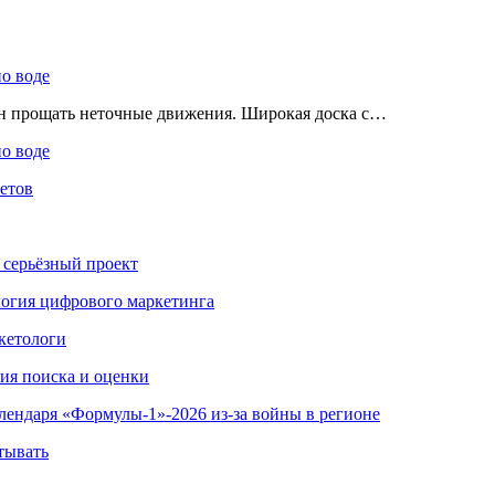
по воде
ен прощать неточные движения. Широкая доска с…
по воде
етов
 серьёзный проект
ология цифрового маркетинга
кетологи
гия поиска и оценки
алендаря «Формулы-1»-2026 из-за войны в регионе
тывать