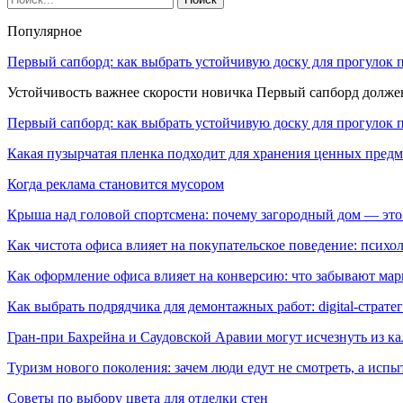
Популярное
Первый сапборд: как выбрать устойчивую доску для прогулок 
Устойчивость важнее скорости новичка Первый сапборд долж
Первый сапборд: как выбрать устойчивую доску для прогулок 
Какая пузырчатая пленка подходит для хранения ценных предм
Когда реклама становится мусором
Крыша над головой спортсмена: почему загородный дом — это
Как чистота офиса влияет на покупательское поведение: псих
Как оформление офиса влияет на конверсию: что забывают мар
Как выбрать подрядчика для демонтажных работ: digital-страте
Гран-при Бахрейна и Саудовской Аравии могут исчезнуть из к
Туризм нового поколения: зачем люди едут не смотреть, а испы
Советы по выбору цвета для отделки стен