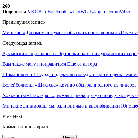
260
Поделится
VK
OK.ru
Facebook
Twitter
WhatsApp
Telegram
Viber
Предыдущая запись
Минское «Динамо» не сумело обыграть обновленный «Гомель» (
Следующая запись
Румынский клуб нанес на футболки названия украинских горо
Вам также могут понравиться
Еще от автора
Шиманович и Шкурдай одержали победы в третий день чемпио
Волейболисты «Шахтера» крупно обыграли одного из лидеров
Хоккеисты «Шахтера» одержали двенадцатую победу кряду в с
Минские динамовцы сыграли вничью в квалификации Юноше
Prev
Next
Комментарии закрыты.