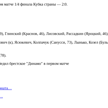
м матче 1/4 финала Кубка страны — 2:0.
, Глинский (Краснов, 46), Лисовский, Рассадкин (Яроцкий, 46), 
ич (к), Ясюкевич, Колпачук (Санусси, 73), Лынько, Козел (Булы
78).
ионата…
в…