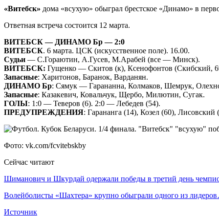
«Витебск»
дома «всухую» обыграл брестское «Динамо» в перво
Ответная встреча состоится 12 марта.
ВИТЕБСК — ДИНАМО Бр — 2:0
ВИТЕБСК
. 6 марта. ЦСК (искусственное поле). 16.00.
Судьи
— С.Гораютин, А.Гусев, М.Арабей (все — Минск).
ВИТЕБСК:
Гущенко — Скитов (к), Ксенофонтов (Скибский, 69)
Запасные
: Харитонов, Баранок, Варданян.
ДИНАМО Бр
: Сямук — Гарананна, Колмаков, Шемрук, Олехнов
Запасные
: Казакевич, Ковальчук, Щербо, Милютин, Сугак.
ГОЛЫ
: 1:0 — Теверов (6). 2:0 — Лебедев (54).
ПРЕДУПРЕЖДЕНИЯ
: Гарананга (14), Козел (60), Лисовский (
Фото: vk.com/fcvitebskby
Сейчас читают
Шиманович и Шкурдай одержали победы в третий день чемп
Волейболисты «Шахтера» крупно обыграли одного из лидеро
Источник