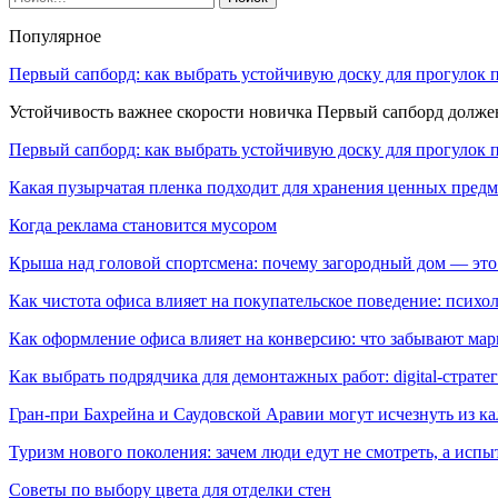
Популярное
Первый сапборд: как выбрать устойчивую доску для прогулок 
Устойчивость важнее скорости новичка Первый сапборд долж
Первый сапборд: как выбрать устойчивую доску для прогулок 
Какая пузырчатая пленка подходит для хранения ценных предм
Когда реклама становится мусором
Крыша над головой спортсмена: почему загородный дом — это
Как чистота офиса влияет на покупательское поведение: псих
Как оформление офиса влияет на конверсию: что забывают мар
Как выбрать подрядчика для демонтажных работ: digital-страте
Гран-при Бахрейна и Саудовской Аравии могут исчезнуть из к
Туризм нового поколения: зачем люди едут не смотреть, а испы
Советы по выбору цвета для отделки стен