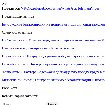
280
Поделится
VK
OK.ru
Facebook
Twitter
WhatsApp
Telegram
Viber
Предыдущая запись
Белорусские биатлонистки не попали на подиум гонки пресле
Следующая запись
В Солигорске и Минске определятся первые полуфиналисты Ку
Вам также могут понравиться
Еще от автора
Шиманович и Шкурдай одержали победы в третий день чемпио
Волейболисты «Шахтера» крупно обыграли одного из лидеров
Хоккеисты «Шахтера» одержали двенадцатую победу кряду в с
Минские динамовцы сыграли вничью в квалификации Юноше
Prev
Next
Комментарии закрыты.