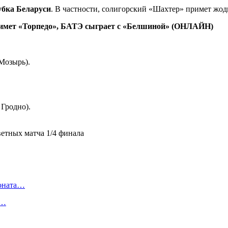
убка Беларуси
. В частности, солигорский «Шахтер» примет жод
примет «Торпедо», БАТЭ сыграет с «Белшиной» (ОНЛАЙН)
Мозырь).
Гродно).
ионата…
в…