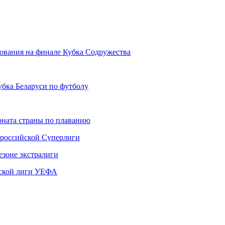
дования на финале Кубка Содружества
бка Беларуси по футболу
ната страны по плаванию
 российской Суперлиги
езоне экстралиги
ской лиги УЕФА