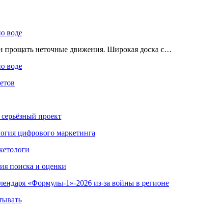
по воде
ен прощать неточные движения. Широкая доска с…
по воде
етов
 серьёзный проект
ология цифрового маркетинга
кетологи
гия поиска и оценки
алендаря «Формулы-1»-2026 из-за войны в регионе
тывать