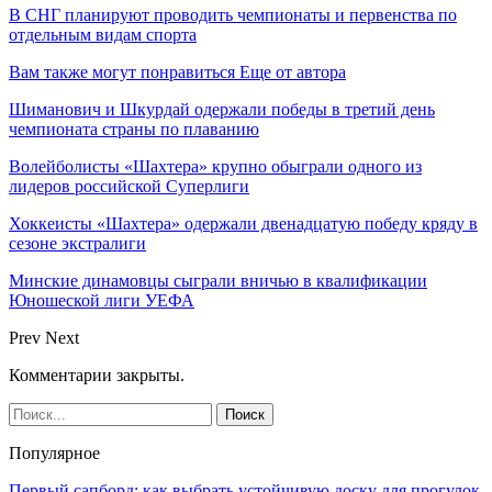
В СНГ планируют проводить чемпионаты и первенства по
отдельным видам спорта
Вам также могут понравиться
Еще от автора
Шиманович и Шкурдай одержали победы в третий день
чемпионата страны по плаванию
Волейболисты «Шахтера» крупно обыграли одного из
лидеров российской Суперлиги
Хоккеисты «Шахтера» одержали двенадцатую победу кряду в
сезоне экстралиги
Минские динамовцы сыграли вничью в квалификации
Юношеской лиги УЕФА
Prev
Next
Комментарии закрыты.
Популярное
Первый сапборд: как выбрать устойчивую доску для прогулок