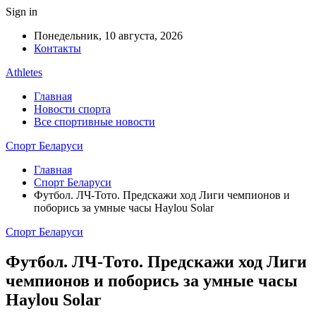
Sign in
Понедельник, 10 августа, 2026
Контакты
Athletes
Главная
Новости спорта
Все спортивные новости
Спорт Беларуси
Главная
Спорт Беларуси
Футбол. ЛЧ-Тото. Предскажи ход Лиги чемпионов и
поборись за умные часы Haylou Solar
Спорт Беларуси
Футбол. ЛЧ-Тото. Предскажи ход Лиги
чемпионов и поборись за умные часы
Haylou Solar