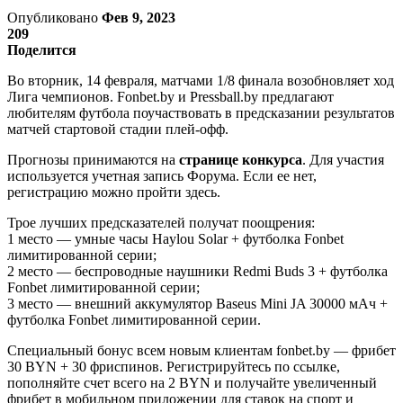
Опубликовано
Фев 9, 2023
209
Поделится
Во вторник, 14 февраля, матчами 1/8 финала возобновляет ход
Лига чемпионов. Fonbet.by и Pressball.by предлагают
любителям футбола поучаствовать в предсказании результатов
матчей стартовой стадии плей-офф.
Прогнозы принимаются на
странице конкурса
. Для участия
используется учетная запись Форума. Если ее нет,
регистрацию можно пройти здесь.
Трое лучших предсказателей получат поощрения:
1 место — умные часы Haylou Solar + футболка Fonbet
лимитированной серии;
2 место — беспроводные наушники Redmi Buds 3 + футболка
Fonbet лимитированной серии;
3 место — внешний аккумулятор Baseus Mini JA 30000 мАч +
футболка Fonbet лимитированной серии.
Специальный бонус всем новым клиентам fonbet.by — фрибет
30 BYN + 30 фриспинов. Регистрируйтесь по ссылке,
пополняйте счет всего на 2 BYN и получайте увеличенный
фрибет в мобильном приложении для ставок на спорт и