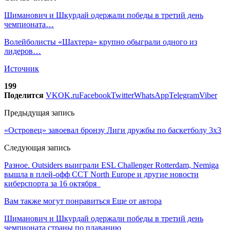
Шиманович и Шкурдай одержали победы в третий день
чемпионата…
Волейболисты «Шахтера» крупно обыграли одного из
лидеров…
Источник
199
Поделится
VK
OK.ru
Facebook
Twitter
WhatsApp
Telegram
Viber
Предыдущая запись
«Островец» завоевал бронзу Лиги дружбы по баскетболу 3х3
Следующая запись
Разное. Outsiders выиграли ESL Challenger Rotterdam, Nemiga
вышла в плей-офф CCT North Europe и другие новости
киберспорта за 16 октября
Вам также могут понравиться
Еще от автора
Шиманович и Шкурдай одержали победы в третий день
чемпионата страны по плаванию