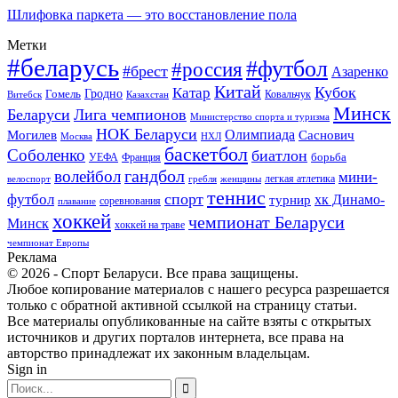
Шлифовка паркета — это восстановление пола
Метки
#беларусь
#футбол
#россия
#брест
Азаренко
Китай
Кубок
Катар
Гомель
Гродно
Казахстан
Ковальчук
Витебск
Минск
Беларуси
Лига чемпионов
Министерство спорта и туризма
НОК Беларуси
Олимпиада
Могилев
Саснович
Москва
НХЛ
баскетбол
Соболенко
биатлон
борьба
УЕФА
Франция
гандбол
волейбол
мини-
легкая атлетика
гребля
женщины
велоспорт
теннис
спорт
футбол
хк Динамо-
турнир
соревнования
плавание
хоккей
чемпионат Беларуси
Минск
хоккей на траве
чемпионат Европы
Реклама
© 2026 - Спорт Беларуси. Все права защищены.
Любое копирование материалов с нашего ресурса разрешается
только с обратной активной ссылкой на страницу статьи.
Все материалы опубликованные на сайте взяты с открытых
источников и других порталов интернета, все права на
авторство принадлежат их законным владельцам.
Sign in