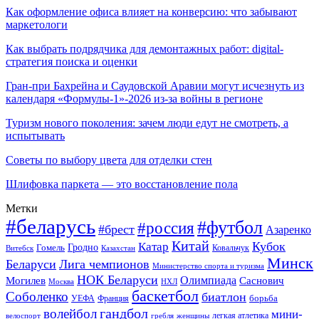
Как оформление офиса влияет на конверсию: что забывают
маркетологи
Как выбрать подрядчика для демонтажных работ: digital-
стратегия поиска и оценки
Гран-при Бахрейна и Саудовской Аравии могут исчезнуть из
календаря «Формулы-1»-2026 из-за войны в регионе
Туризм нового поколения: зачем люди едут не смотреть, а
испытывать
Советы по выбору цвета для отделки стен
Шлифовка паркета — это восстановление пола
Метки
#беларусь
#футбол
#россия
#брест
Азаренко
Китай
Кубок
Катар
Гомель
Гродно
Казахстан
Ковальчук
Витебск
Минск
Беларуси
Лига чемпионов
Министерство спорта и туризма
НОК Беларуси
Олимпиада
Могилев
Саснович
Москва
НХЛ
баскетбол
Соболенко
биатлон
борьба
УЕФА
Франция
гандбол
волейбол
мини-
легкая атлетика
гребля
женщины
велоспорт