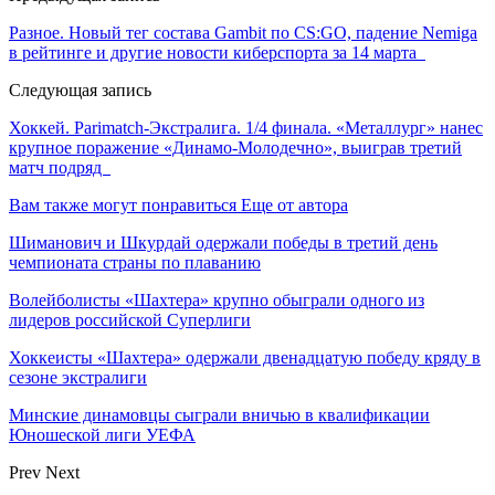
Разное. Новый тег состава Gambit по CS:GO, падение Nemiga
в рейтинге и другие новости киберспорта за 14 марта
Следующая запись
Хоккей. Parimatch-Экстралига. 1/4 финала. «Металлург» нанес
крупное поражение «Динамо-Молодечно», выиграв третий
матч подряд
Вам также могут понравиться
Еще от автора
Шиманович и Шкурдай одержали победы в третий день
чемпионата страны по плаванию
Волейболисты «Шахтера» крупно обыграли одного из
лидеров российской Суперлиги
Хоккеисты «Шахтера» одержали двенадцатую победу кряду в
сезоне экстралиги
Минские динамовцы сыграли вничью в квалификации
Юношеской лиги УЕФА
Prev
Next