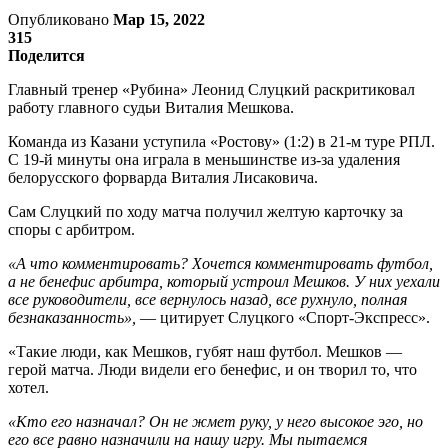
Опубликовано
Мар 15, 2022
315
Поделится
Главный тренер «Рубина» Леонид Слуцкий раскритиковал
работу главного судьи Виталия Мешкова.
Команда из Казани уступила «Ростову» (1:2) в 21-м туре РПЛ.
С 19-й минуты она играла в меньшинстве из-за удаления
белорусского форварда Виталия Лисаковича.
Сам Слуцкий по ходу матча получил желтую карточку за
споры с арбитром.
«А что комментировать? Хочется комментировать футбол,
а не бенефис арбитра, который устроил Мешков. У них уехали
все руководители, все вернулось назад, все рухнуло, полная
безнаказанность»,
— цитирует Слуцкого «Спорт-Экспресс».
«Такие люди, как Мешков, губят наш футбол. Мешков —
герой матча. Люди видели его бенефис, и он творил то, что
хотел.
«Кто его назначал? Он не жмет руку, у него высокое эго, но
его все равно назначили на нашу игру. Мы пытаемся