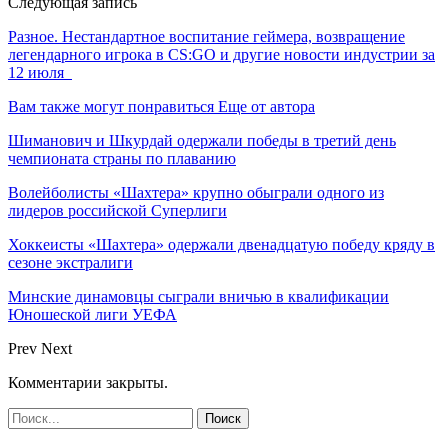
Следующая запись
Разное. Нестандартное воспитание геймера, возвращение
легендарного игрока в CS:GO и другие новости индустрии за
12 июля
Вам также могут понравиться
Еще от автора
Шиманович и Шкурдай одержали победы в третий день
чемпионата страны по плаванию
Волейболисты «Шахтера» крупно обыграли одного из
лидеров российской Суперлиги
Хоккеисты «Шахтера» одержали двенадцатую победу кряду в
сезоне экстралиги
Минские динамовцы сыграли вничью в квалификации
Юношеской лиги УЕФА
Prev
Next
Комментарии закрыты.