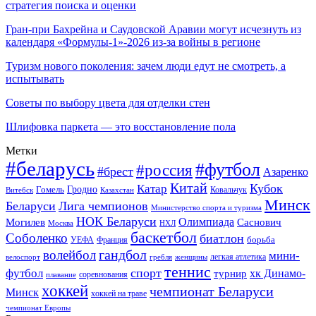
стратегия поиска и оценки
Гран-при Бахрейна и Саудовской Аравии могут исчезнуть из
календаря «Формулы-1»-2026 из-за войны в регионе
Туризм нового поколения: зачем люди едут не смотреть, а
испытывать
Советы по выбору цвета для отделки стен
Шлифовка паркета — это восстановление пола
Метки
#беларусь
#футбол
#россия
#брест
Азаренко
Китай
Кубок
Катар
Гомель
Гродно
Казахстан
Ковальчук
Витебск
Минск
Беларуси
Лига чемпионов
Министерство спорта и туризма
НОК Беларуси
Олимпиада
Могилев
Саснович
Москва
НХЛ
баскетбол
Соболенко
биатлон
борьба
УЕФА
Франция
гандбол
волейбол
мини-
легкая атлетика
гребля
женщины
велоспорт
теннис
спорт
футбол
хк Динамо-
турнир
соревнования
плавание
хоккей
чемпионат Беларуси
Минск
хоккей на траве
чемпионат Европы