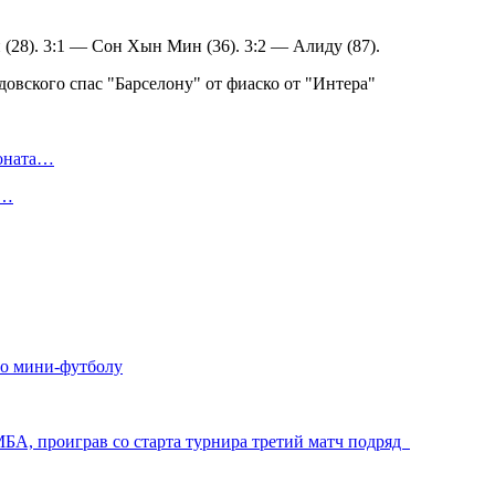
(28). 3:1 — Сон Хын Мин (36). 3:2 — Алиду (87).
ионата…
в…
по мини-футболу
МБА, проиграв со старта турнира третий матч подряд