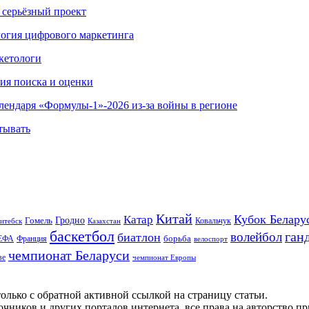
 серьёзный проект
ология цифрового маркетинга
кетологи
гия поиска и оценки
алендаря «Формулы-1»-2026 из-за войны в регионе
тывать
Китай
Кубок Белару
Катар
Гомель
Гродно
Казахстан
Ковальчук
итебск
баскетбол
ган
волейбол
биатлон
борьба
ЕФА
Франция
велоспорт
чемпионат Беларуси
ве
чемпионат Европы
олько с обратной активной ссылкой на страницу статьи.
чников и других порталов интернета, все права на авторство п