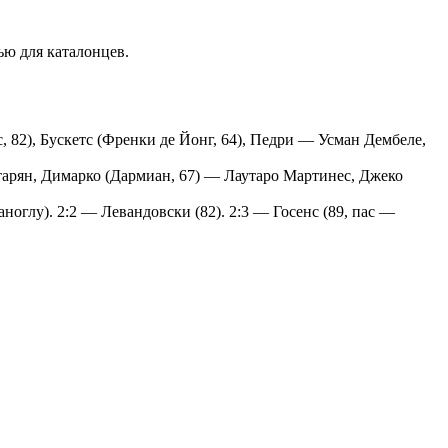
ью для каталонцев.
, 82), Бускетс (Френки де Йонг, 64), Педри — Усман Дембеле,
итарян, Димарко (Дармиан, 67) — Лаутаро Мартинес, Джеко
ноглу). 2:2 — Левандовски (82). 2:3 — Госенс (89, пас —