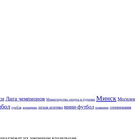
Минск
си
Лига чемпионов
Могилев
Министерство спорта и туризма
дбол
мини-футбол
легкая атлетика
соревнования
гребля
женщины
плавание
ринадлежат их законным владельцам.