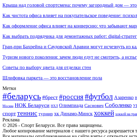
Крыша над головой спортсмена: почему загородный дом — это
Как чистота офиса влияет на покупательское поведение: псих
Как оформление офиса влияет на конверсию: что забывают мар
Как выбрать подрядчика для демонтажных работ: digital-страте
Гран-при Бахрейна и Саудовской Аравии могут исчезнуть из к
Туризм нового поколения: зачем люди едут не смотреть, а испы
Советы по выбору цвета для отделки стен
Шлифовка паркета — это восстановление пола
Метки
#беларусь
#футбол
#россия
#брест
Азаренко
В
Соболенко
НОК Беларуси
Олимпиада
Саснович
У
Москва
НХЛ
хоккей
теннис
спорт
хк Динамо-Минск
турнир
хоккей на тра
Реклама
© 2026 - Спорт Беларуси. Все права защищены.
Любое копирование материалов с нашего ресурса разрешается т
Все материалы опубликованные на сайте взяты с открытых исто