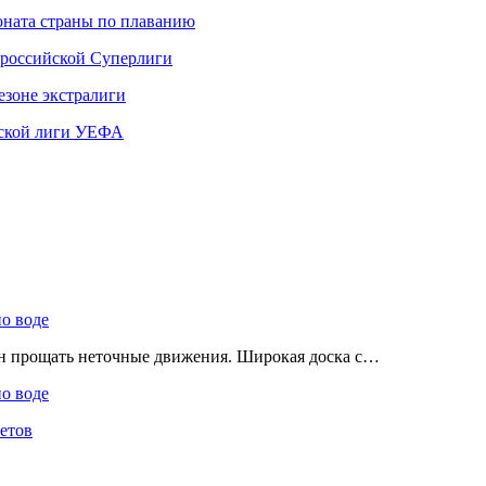
ната страны по плаванию
 российской Суперлиги
езоне экстралиги
ской лиги УЕФА
по воде
ен прощать неточные движения. Широкая доска с…
по воде
етов