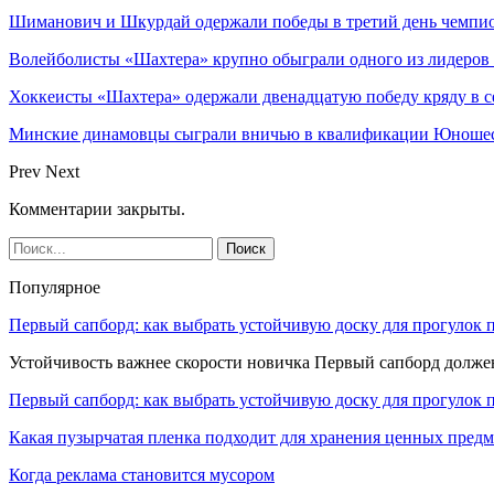
Шиманович и Шкурдай одержали победы в третий день чемпио
Волейболисты «Шахтера» крупно обыграли одного из лидеров
Хоккеисты «Шахтера» одержали двенадцатую победу кряду в с
Минские динамовцы сыграли вничью в квалификации Юноше
Prev
Next
Комментарии закрыты.
Популярное
Первый сапборд: как выбрать устойчивую доску для прогулок 
Устойчивость важнее скорости новичка Первый сапборд долж
Первый сапборд: как выбрать устойчивую доску для прогулок 
Какая пузырчатая пленка подходит для хранения ценных предм
Когда реклама становится мусором