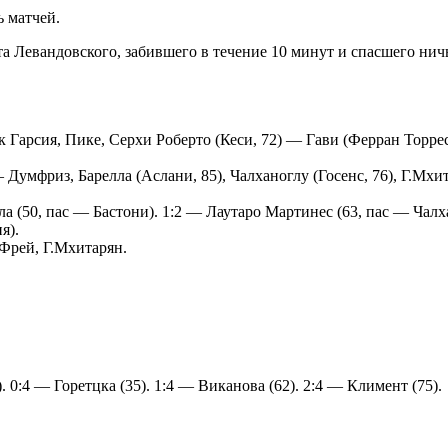
 матчей.
та Левандовского, забившего в течение 10 минут и спасшего нич
 Гарсия, Пике, Серхи Роберто (Кеси, 72) — Гави (Ферран Торрес
Думфриз, Барелла (Аслани, 85), Чалханоглу (Госенс, 76), Г.Мх
а (50, пас — Бастони). 1:2 — Лаутаро Мартинес (63, пас — Чалха
я).
Фрей, Г.Мхитарян.
. 0:4 — Горетцка (35). 1:4 — Виканова (62). 2:4 — Климент (75).