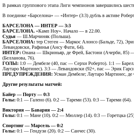
В рамках группового этапа Лиги чемпионов завершились шесть
В поединке «Барселона» — «Интер» (3:3) дубль в активе Робер
БАРСЕЛОНА — ИНТЕР — 3:3
БАРСЕЛОНА.
«Камп Ноу». Начало — в 22.00.
Судья
— Ш.Марчиняк (Польша).
БАРСЕЛОНА:
тер Стеген — Маркос Алонсо (Бальде, 72), Эрик
Левандовски, Рафинья (Ансу Фати, 64).
ИНТЕР:
Онана — Шкриньяр, де Фрей, Бастони (Ачерби, 85) — 
(Белланова, 76).
ГОЛЫ:
1:0 — Дембеле (40, пас — Серхи Роберто). 1:1 — Барелл
Лаутаро Мартинес). 3:3 — Левандовски (92+, пас — Эрик Гарси
ПРЕДУПРЕЖДЕНИЯ:
Усман Дембеле; Лаутаро Мартинес, де 
Другие результаты матчей:
Байер — Порту — 0:3
Голы:
0:1 — Галено (6). 0:2 — Тареми (53). 0:3 — Тареми (64).
Виктория — Бавария — 2:4
Голы:
0:1 — Мане (10). 0:2 — Мюллер (14). 0:3 — Горетцка (25)
Спортинг — Марсель — 0:2
Голы:
0:1 — Гендузи (20). 0:2 — Санчес (30).