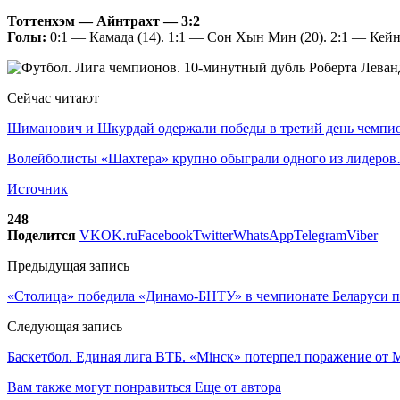
Тоттенхэм — Айнтрахт — 3:2
Голы:
0:1 — Камада (14). 1:1 — Сон Хын Мин (20). 2:1 — Кейн 
Сейчас читают
Шиманович и Шкурдай одержали победы в третий день чемп
Волейболисты «Шахтера» крупно обыграли одного из лидеро
Источник
248
Поделится
VK
OK.ru
Facebook
Twitter
WhatsApp
Telegram
Viber
Предыдущая запись
«Столица» победила «Динамо-БНТУ» в чемпионате Беларуси 
Следующая запись
Баскетбол. Единая лига ВТБ. «Мінск» потерпел поражение от 
Вам также могут понравиться
Еще от автора