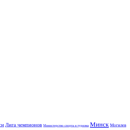
Минск
си
Лига чемпионов
Могилев
Министерство спорта и туризма