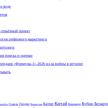
по воде
етов
 серьёзный проект
ология цифрового маркетинга
кетологи
гия поиска и оценки
алендаря «Формулы-1»-2026 из-за войны в регионе
тывать
Китай
Кубок Белару
Катар
Гомель
Гродно
Казахстан
Ковальчук
итебск