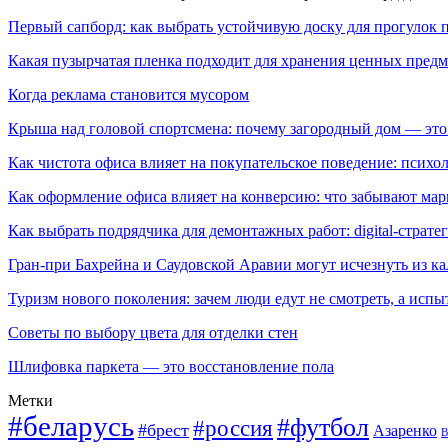
Первый сапборд: как выбрать устойчивую доску для прогулок 
Какая пузырчатая пленка подходит для хранения ценных предм
Когда реклама становится мусором
Крыша над головой спортсмена: почему загородный дом — это
Как чистота офиса влияет на покупательское поведение: псих
Как оформление офиса влияет на конверсию: что забывают мар
Как выбрать подрядчика для демонтажных работ: digital-страте
Гран-при Бахрейна и Саудовской Аравии могут исчезнуть из к
Туризм нового поколения: зачем люди едут не смотреть, а испы
Советы по выбору цвета для отделки стен
Шлифовка паркета — это восстановление пола
Метки
#беларусь
#футбол
#россия
#брест
Азаренко
В