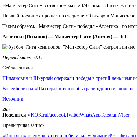
«Манчестер Сити» в ответном матче 1/4 финала Лиги чемпионо
Первый поединок прошел на стадионе «Этихад» в Манчестере и 
Таким образом, «Манчестер Сити» победил «Атлетико» по итог
Атлетико (Испания) — Манчестер Сити (Англия) — 0:0
Первый матч: 0:1.
Сейчас читают
Шиманович и Шкурдай одержали победы в третий день чемп
Волейболисты «Шахтера» крупно обыграли одного из лидеро
Источник
265
Поделится
VK
OK.ru
Facebook
Twitter
WhatsApp
Telegram
Viber
Предыдущая запись
«Горизонт» одержал вторую победу над «Олимпией» в финальн