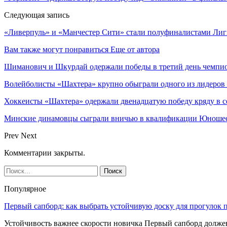
Следующая запись
«Ливерпуль» и «Манчестер Сити» стали полуфиналистами Ли
Вам также могут понравиться
Еще от автора
Шиманович и Шкурдай одержали победы в третий день чемпио
Волейболисты «Шахтера» крупно обыграли одного из лидеров
Хоккеисты «Шахтера» одержали двенадцатую победу кряду в с
Минские динамовцы сыграли вничью в квалификации Юноше
Prev
Next
Комментарии закрыты.
Популярное
Первый сапборд: как выбрать устойчивую доску для прогулок 
Устойчивость важнее скорости новичка Первый сапборд долж