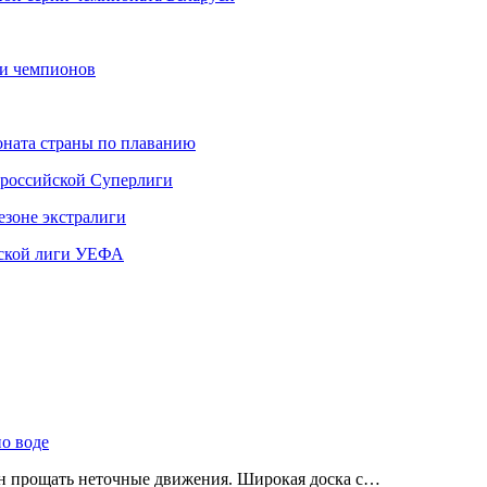
ги чемпионов
ната страны по плаванию
 российской Суперлиги
езоне экстралиги
ской лиги УЕФА
по воде
ен прощать неточные движения. Широкая доска с…