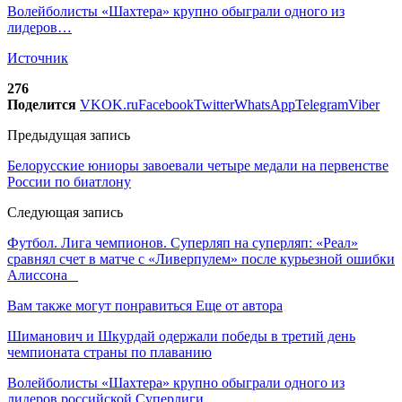
Волейболисты «Шахтера» крупно обыграли одного из
лидеров…
Источник
276
Поделится
VK
OK.ru
Facebook
Twitter
WhatsApp
Telegram
Viber
Предыдущая запись
Белорусские юниоры завоевали четыре медали на первенстве
России по биатлону
Следующая запись
Футбол. Лига чемпионов. Суперляп на суперляп: «Реал»
сравнял счет в матче с «Ливерпулем» после курьезной ошибки
Алиссона
Вам также могут понравиться
Еще от автора
Шиманович и Шкурдай одержали победы в третий день
чемпионата страны по плаванию
Волейболисты «Шахтера» крупно обыграли одного из
лидеров российской Суперлиги