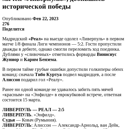
исторической победы
Опубликовано
Фев 22, 2023
276
Поделится
Мадридский
«Реал»
на выезде одолел «Ливерпуль» в первом
матче 1/8 финала Лиги чемпионов — 5:2. Гости пропустили
дважды в дебюте, однако смогли переломить ход поединка.
Дублями у «сливочных» отметились форварды
Винисиус
Жуниор
и
Карим Бензема
.
В первом тайме грубые ошибки допустили голкиперы обеих
команд: сначала
Тибо Куртуа
подвел мадридцев, а после
Алиссон
подарил гол «Реалу».
Ранее ни одной команде не удавалось забить пять мячей
«красным» на «Энфилде» в еврокубковой встрече, ответная
состоится 15 марта.
ЛИВЕРПУЛЬ — РЕАЛ — 2:5
ЛИВЕРПУЛЬ
. «Энфилд».
Судья
— Ковач (Румыния).
ЛИВЕРПУЛЬ
: Алиссон — Александр-Арнольд, ван Дейк,