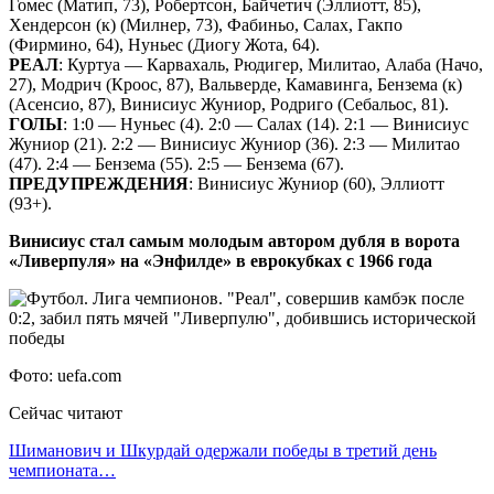
Гомес (Матип, 73), Робертсон, Байчетич (Эллиотт, 85),
Хендерсон (к) (Милнер, 73), Фабиньо, Салах, Гакпо
(Фирмино, 64), Нуньес (Диогу Жота, 64).
РЕАЛ
: Куртуа — Карвахаль, Рюдигер, Милитао, Алаба (Начо,
27), Модрич (Кроос, 87), Вальверде, Камавинга, Бензема (к)
(Асенсио, 87), Винисиус Жуниор, Родриго (Себальос, 81).
ГОЛЫ
: 1:0 — Нуньес (4). 2:0 — Салах (14). 2:1 — Винисиус
Жуниор (21). 2:2 — Винисиус Жуниор (36). 2:3 — Милитао
(47). 2:4 — Бензема (55). 2:5 — Бензема (67).
ПРЕДУПРЕЖДЕНИЯ
: Винисиус Жуниор (60), Эллиотт
(93+).
Винисиус стал самым молодым автором дубля в ворота
«Ливерпуля» на «Энфилде» в еврокубках с 1966 года
Фото: uefa.com
Сейчас читают
Шиманович и Шкурдай одержали победы в третий день
чемпионата…