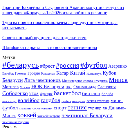
Гран-при Бахрейна и Саудовской Аравии могут исчезнуть из
календаря «Формулы-1»-2026 из-за войны в регионе
Туризм нового поколения: зачем люди едут не смотреть, а
испытывать
Советы по выбору цвета для отделки стен
Шлифовка паркета — это восстановление пола
Метки
#беларусь
#футбол
#россия
#брест
Азаренко
Китай
Кубок
Катар
Гомель
Гродно
Казахстан
Ковальчук
Витебск
Минск
Беларуси
Лига чемпионов
Министерство спорта и туризма
НОК Беларуси
Олимпиада
Могилев
Саснович
Москва
НХЛ
баскетбол
Соболенко
биатлон
борьба
УЕФА
Франция
гандбол
волейбол
мини-
легкая атлетика
гребля
женщины
велоспорт
теннис
спорт
футбол
хк Динамо-
турнир
соревнования
плавание
хоккей
чемпионат Беларуси
Минск
хоккей на траве
чемпионат Европы
Реклама