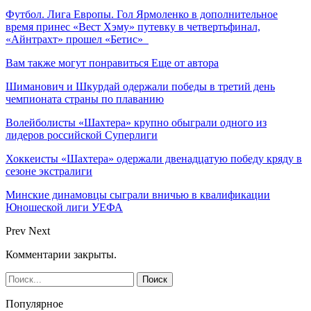
Футбол. Лига Европы. Гол Ярмоленко в дополнительное
время принес «Вест Хэму» путевку в четвертьфинал,
«Айнтрахт» прошел «Бетис»
Вам также могут понравиться
Еще от автора
Шиманович и Шкурдай одержали победы в третий день
чемпионата страны по плаванию
Волейболисты «Шахтера» крупно обыграли одного из
лидеров российской Суперлиги
Хоккеисты «Шахтера» одержали двенадцатую победу кряду в
сезоне экстралиги
Минские динамовцы сыграли вничью в квалификации
Юношеской лиги УЕФА
Prev
Next
Комментарии закрыты.
Популярное