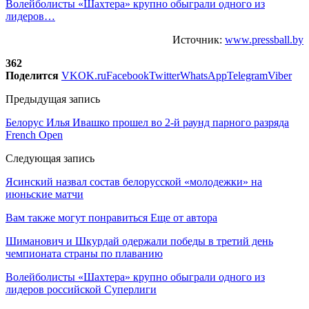
Волейболисты «Шахтера» крупно обыграли одного из
лидеров…
Источник:
www.pressball.by
362
Поделится
VK
OK.ru
Facebook
Twitter
WhatsApp
Telegram
Viber
Предыдущая запись
Белорус Илья Ивашко прошел во 2-й раунд парного разряда
French Open
Следующая запись
Ясинский назвал состав белорусской «молодежки» на
июньские матчи
Вам также могут понравиться
Еще от автора
Шиманович и Шкурдай одержали победы в третий день
чемпионата страны по плаванию
Волейболисты «Шахтера» крупно обыграли одного из
лидеров российской Суперлиги