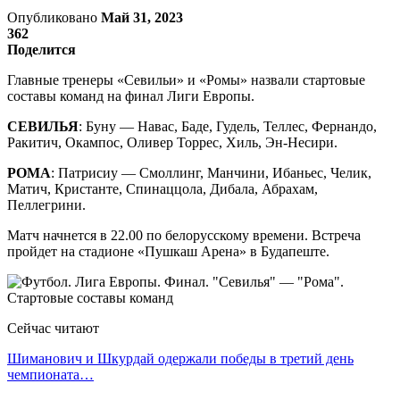
Опубликовано
Май 31, 2023
362
Поделится
Главные тренеры «Севильи» и «Ромы» назвали стартовые
составы команд на финал Лиги Европы.
СЕВИЛЬЯ
: Буну — Навас, Баде, Гудель, Теллес, Фернандо,
Ракитич, Окампос, Оливер Торрес, Хиль, Эн-Несири.
РОМА
: Патрисиу — Смоллинг, Манчини, Ибаньес, Челик,
Матич, Кристанте, Спинаццола, Дибала, Абрахам,
Пеллегрини.
Матч начнется в 22.00 по белорусскому времени. Встреча
пройдет на стадионе «Пушкаш Арена» в Будапеште.
Сейчас читают
Шиманович и Шкурдай одержали победы в третий день
чемпионата…