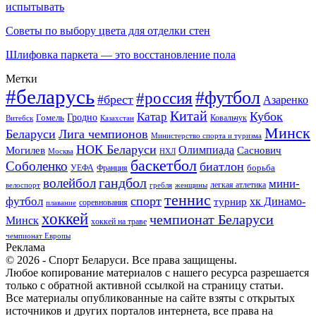
испытывать
Советы по выбору цвета для отделки стен
Шлифовка паркета — это восстановление пола
Метки
#беларусь
#футбол
#россия
#брест
Азаренко
Китай
Кубок
Катар
Гомель
Гродно
Казахстан
Ковальчук
Витебск
Минск
Беларуси
Лига чемпионов
Министерство спорта и туризма
НОК Беларуси
Олимпиада
Могилев
Саснович
Москва
НХЛ
баскетбол
Соболенко
биатлон
борьба
УЕФА
Франция
гандбол
волейбол
мини-
легкая атлетика
гребля
женщины
велоспорт
теннис
спорт
футбол
хк Динамо-
турнир
соревнования
плавание
хоккей
чемпионат Беларуси
Минск
хоккей на траве
чемпионат Европы
Реклама
© 2026 - Спорт Беларуси. Все права защищены.
Любое копирование материалов с нашего ресурса разрешается
только с обратной активной ссылкой на страницу статьи.
Все материалы опубликованные на сайте взяты с открытых
источников и других порталов интернета, все права на