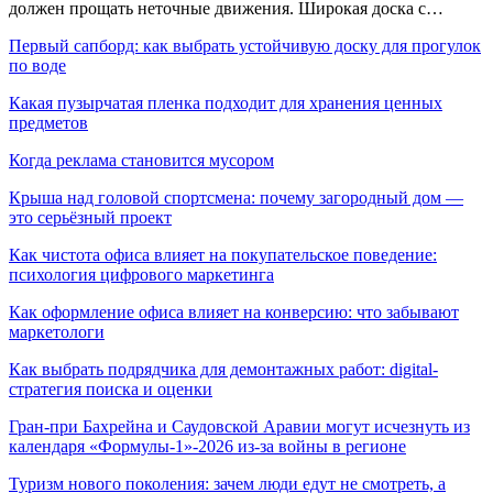
должен прощать неточные движения. Широкая доска с…
Первый сапборд: как выбрать устойчивую доску для прогулок
по воде
Какая пузырчатая пленка подходит для хранения ценных
предметов
Когда реклама становится мусором
Крыша над головой спортсмена: почему загородный дом —
это серьёзный проект
Как чистота офиса влияет на покупательское поведение:
психология цифрового маркетинга
Как оформление офиса влияет на конверсию: что забывают
маркетологи
Как выбрать подрядчика для демонтажных работ: digital-
стратегия поиска и оценки
Гран-при Бахрейна и Саудовской Аравии могут исчезнуть из
календаря «Формулы-1»-2026 из-за войны в регионе
Туризм нового поколения: зачем люди едут не смотреть, а