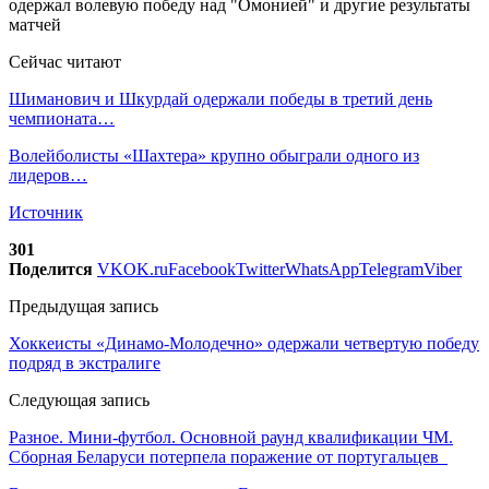
Сейчас читают
Шиманович и Шкурдай одержали победы в третий день
чемпионата…
Волейболисты «Шахтера» крупно обыграли одного из
лидеров…
Источник
301
Поделится
VK
OK.ru
Facebook
Twitter
WhatsApp
Telegram
Viber
Предыдущая запись
Хоккеисты «Динамо-Молодечно» одержали четвертую победу
подряд в экстралиге
Следующая запись
Разное. Мини-футбол. Основной раунд квалификации ЧМ.
Сборная Беларуси потерпела поражение от португальцев