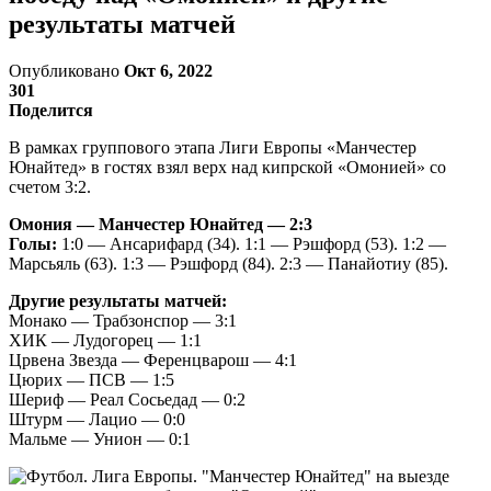
результаты матчей
Опубликовано
Окт 6, 2022
301
Поделится
В рамках группового этапа Лиги Европы «Манчестер
Юнайтед» в гостях взял верх над кипрской «Омонией» со
счетом 3:2.
Омония — Манчестер Юнайтед — 2:3
Голы:
1:0 — Ансарифард (34). 1:1 — Рэшфорд (53). 1:2 —
Марсьяль (63). 1:3 — Рэшфорд (84). 2:3 — Панайотиу (85).
Другие результаты матчей:
Монако — Трабзонспор — 3:1
ХИК — Лудогорец — 1:1
Црвена Звезда — Ференцварош — 4:1
Цюрих — ПСВ — 1:5
Шериф — Реал Сосьедад — 0:2
Штурм — Лацио — 0:0
Мальме — Унион — 0:1