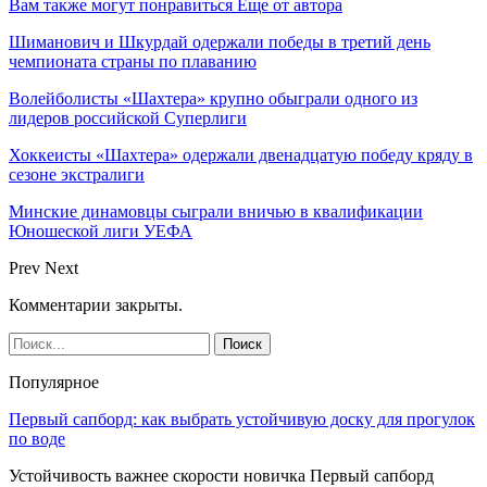
Вам также могут понравиться
Еще от автора
Шиманович и Шкурдай одержали победы в третий день
чемпионата страны по плаванию
Волейболисты «Шахтера» крупно обыграли одного из
лидеров российской Суперлиги
Хоккеисты «Шахтера» одержали двенадцатую победу кряду в
сезоне экстралиги
Минские динамовцы сыграли вничью в квалификации
Юношеской лиги УЕФА
Prev
Next
Комментарии закрыты.
Популярное
Первый сапборд: как выбрать устойчивую доску для прогулок
по воде
Устойчивость важнее скорости новичка Первый сапборд