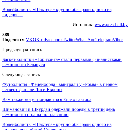
Волейболисты «Шахтера» крупно обыграли одного из
лидеров…
Источник:
www.pressball.by
389
Поделится
VK
OK.ru
Facebook
Twitter
WhatsApp
Telegram
Viber
Предыдущая запись
Баскетболистки «Горизонта» стали первыми финалистками
чемпионата Беларуси
Следующая запись
Футболисты «Фейеноорда» выиграли у «Ромы» в первом
четвертьфинале Лиги Европы
Вам также могут понравиться
Еще от автора
Шиманович и Шкурдай одержали победы в третий день
чемпионата страны по плаванию
Волейболисты «Шахтера» крупно обыграли одного из
лидеров российской Суперлиги