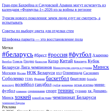
Гран-при Бахрейна и Саудовской Аравии могут исчезнуть из
календаря «Формулы-1»-2026 из-за войны в регионе
Туризм нового поколения: зачем люди едут не смотреть, а
испытывать
Советы по выбору цвета для отделки стен
Шлифовка паркета — это восстановление пола
Метки
#беларусь
#футбол
#россия
#брест
Азаренко
Китай
Кубок
Катар
Гомель
Гродно
Казахстан
Ковальчук
Витебск
Минск
Беларуси
Лига чемпионов
Министерство спорта и туризма
НОК Беларуси
Олимпиада
Могилев
Саснович
Москва
НХЛ
баскетбол
Соболенко
биатлон
борьба
УЕФА
Франция
гандбол
волейбол
мини-
легкая атлетика
гребля
женщины
велоспорт
теннис
спорт
футбол
хк Динамо-
турнир
соревнования
плавание
хоккей
чемпионат Беларуси
Минск
хоккей на траве
чемпионат Европы
Реклама