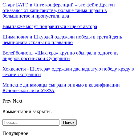
Старт БАТЭ в Лиге конференций – это фейл: Драгун
отказался от капитанства, больше тайма играли в
большинстве и пропустили два
Вам также могут понравиться
Еще от автора
Шиманович и Шкурдай одержали победы в третий день
чемпионата страны по плаванию
Волейболисты «Шахтера» крупно обыграли одного из
лидеров российской Суперлиги
Хоккеисты «Шахтера» одержали двенадцатую победу кряду в
сезоне экстралиги
Минские динамовцы сыграли вничью в квалификации
Юношеской лиги УЕФА
Prev
Next
Комментарии закрыты.
Популярное