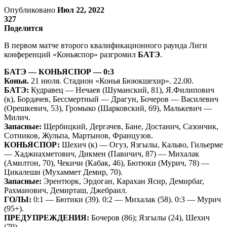
Опубликовано
Июл 22, 2022
327
Поделится
В первом матче второго квалификационного раунда Лиги
конференций «Коньяспор» разгромил
БАТЭ
.
БАТЭ — КОНЬЯСПОР — 0:3
Конья.
21 июля. Стадион «Конья Бююкшехир». 22.00.
БАТЭ:
Кудравец — Нечаев (Шуманский, 81), Я.Филипович
(к), Бордачев, Бессмертный — Драгун, Бочеров — Василевич
(Орешкевич, 53), Громыко (Шарковский, 69), Малькевич —
Милич.
Запасные:
Щербицкий, Дергачев, Бане, Достанич, Сазончик,
Сотников, Жульпа, Мартынов, Французов.
КОНЬЯСПОР:
Шехич (к) — Огуз, Язгылы, Кальво, Гильерме
— Хаджиахметович, Дикмен (Павичич, 87) — Михалак
(Амилтон, 70), Чекичи (Кабак, 46), Бютюки (Мурич, 78) —
Цикалеши (Мухаммет Демир, 70).
Запасные:
Эрентюрк, Эрдоган, Карахан Ясир, Демирбаг,
Рахманович, Демирташ, Джебраил.
ГОЛЫ:
0:1 — Бютики (39). 0:2 — Михалак (58). 0:3 — Мурич
(95+).
ПРЕДУПРЕЖДЕНИЯ:
Бочеров (86); Язгылы (24), Шехич
(79).