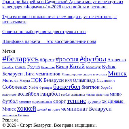
Гран-при Бахрейна и Саудовской Аравии могут исчезнуть из
календаря «Формулы-1»-2026 из-за войны в регионе
Туризм нового поколения: зачем люди едут не смотреть, а
испытывать
Советы по выбору цвета для отделки стен
Шлифовка паркета — это восстановление пола
Метки
#беларусь
#футбол
#россия
#брест
Азаренко
Китай
Кубок
Катар
Гомель
Гродно
Казахстан
Ковальчук
Витебск
Минск
Беларуси
Лига чемпионов
Министерство спорта и туризма
НОК Беларуси
Олимпиада
Могилев
Саснович
Москва
НХЛ
баскетбол
Соболенко
биатлон
борьба
УЕФА
Франция
гандбол
волейбол
мини-
легкая атлетика
гребля
женщины
велоспорт
теннис
спорт
футбол
хк Динамо-
турнир
соревнования
плавание
хоккей
чемпионат Беларуси
Минск
хоккей на траве
чемпионат Европы
Реклама
© 2026 - Спорт Беларуси. Все права защищены.