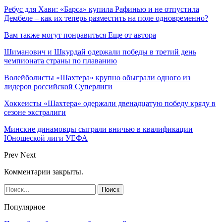
Ребус для Хави: «Барса» купила Рафинью и не отпустила
Дембеле – как их теперь разместить на поле одновременно?
Вам также могут понравиться
Еще от автора
Шиманович и Шкурдай одержали победы в третий день
чемпионата страны по плаванию
Волейболисты «Шахтера» крупно обыграли одного из
лидеров российской Суперлиги
Хоккеисты «Шахтера» одержали двенадцатую победу кряду в
сезоне экстралиги
Минские динамовцы сыграли вничью в квалификации
Юношеской лиги УЕФА
Prev
Next
Комментарии закрыты.
Популярное