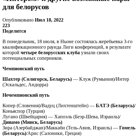
для белорусов
Опубликовано
Июл 18, 2022
223
Поделится
В понедельник, 18 июля, в Ньоне состоялась жеребьевка 3-го
квалификационного раунда Лиги конференций, в результате
которой
четыре белорусских клуба
узнали своих
потенциальных соперников.
Чемпионский путь
Шахтер (Солигорск, Беларусь)
— Клуж (Румыния)/Интер
(Эскальдес, Андорра)
Нечемпионский путь
Копер (Словения)/Вадуц (Лихтенштейн) —
БАТЭ (Беларусь)
/
Коньяспор (Турция)
Лугано (Швейцария) — Хапоэль (Беэр-Шева, Израиль)/
Динамо (Минск, Беларусь)
Зира (Азербайджан)/Маккаби (Тель-Авив, Израиль) —
Гомель
(Беларусь)
/Арис (Салоники, Греция)