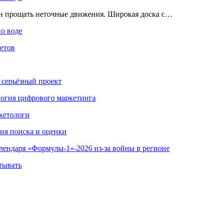
ен прощать неточные движения. Широкая доска с…
по воде
етов
 серьёзный проект
ология цифрового маркетинга
кетологи
гия поиска и оценки
алендаря «Формулы-1»-2026 из-за войны в регионе
тывать