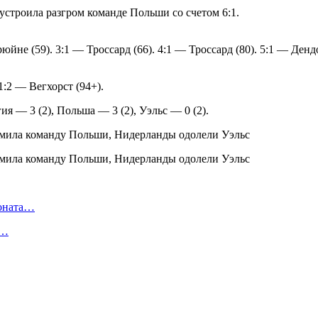
устроила разгром команде Польши со счетом 6:1.
юйне (59). 3:1 — Троссард (66). 4:1 — Троссард (80). 5:1 — Дендо
:2 — Вегхорст (94+).
я — 3 (2), Польша — 3 (2), Уэльс — 0 (2).
ионата…
в…