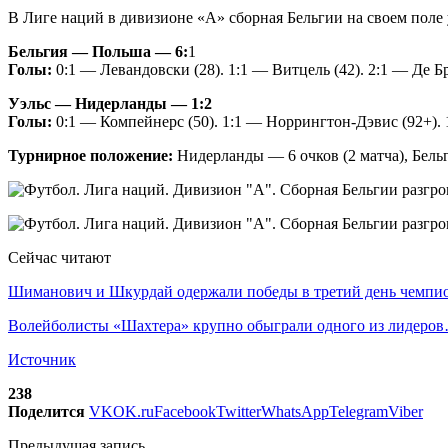
В Лиге наций в дивизионе «А» сборная Бельгии на своем поле 
Бельгия — Польша — 6:
1
Голы:
0:1 — Левандовски (28). 1:1 — Витцель (42). 2:1 — Де Бр
Уэльс — Нидерланды — 1:2
Голы:
0:1 — Компейнерс (50). 1:1 — Норрингтон-Дэвис (92+). 1
Турнирное положение:
Нидерланды — 6 очков (2 матча), Бельги
Сейчас читают
Шиманович и Шкурдай одержали победы в третий день чемп
Волейболисты «Шахтера» крупно обыграли одного из лидеро
Источник
238
Поделится
VK
OK.ru
Facebook
Twitter
WhatsApp
Telegram
Viber
Предыдущая запись