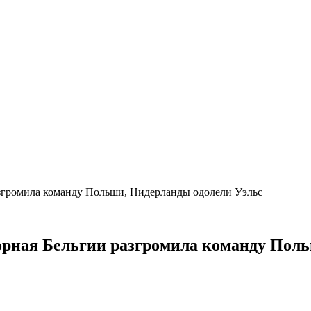
азгромила команду Польши, Нидерланды одолели Уэльс
борная Бельгии разгромила команду Пол