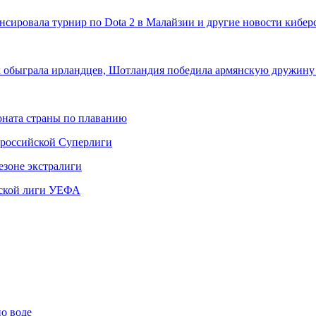
нонсировала турнир по Dota 2 в Малайзии и другие новости кибе
ях обыграла ирландцев, Шотландия победила армянскую дружин
ната страны по плаванию
 российской Суперлиги
езоне экстралиги
ской лиги УЕФА
по воде