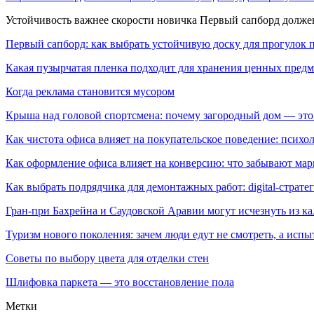
Устойчивость важнее скорости новичка Первый сапборд долж
Первый сапборд: как выбрать устойчивую доску для прогулок 
Какая пузырчатая пленка подходит для хранения ценных предм
Когда реклама становится мусором
Крыша над головой спортсмена: почему загородный дом — это
Как чистота офиса влияет на покупательское поведение: псих
Как оформление офиса влияет на конверсию: что забывают мар
Как выбрать подрядчика для демонтажных работ: digital-страте
Гран-при Бахрейна и Саудовской Аравии могут исчезнуть из к
Туризм нового поколения: зачем люди едут не смотреть, а испы
Советы по выбору цвета для отделки стен
Шлифовка паркета — это восстановление пола
Метки