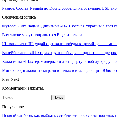
Разное. Состав Nemiga по Dota 2 собрался на буткемпе, ESL а
Следующая запись
Футбол. Лига наций. Дивизион «В». Сборная Украины в гост
Вам также могут понравиться
Еще от автора
Шиманович и Шкурдай одержали победы в третий день чемпио
Волейболисты «Шахтера» крупно обыграли одного из лидеров
Хоккеисты «Шахтера» одержали двенадцатую победу кряду в с
Минские динамовцы сыграли вничью в квалификации Юноше
Prev
Next
Комментарии закрыты.
Популярное
Первый сапборд: как выбрать устойчивую доску для прогулок 