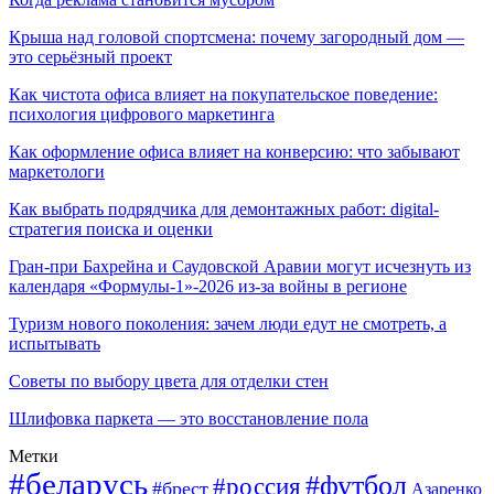
Крыша над головой спортсмена: почему загородный дом —
это серьёзный проект
Как чистота офиса влияет на покупательское поведение:
психология цифрового маркетинга
Как оформление офиса влияет на конверсию: что забывают
маркетологи
Как выбрать подрядчика для демонтажных работ: digital-
стратегия поиска и оценки
Гран-при Бахрейна и Саудовской Аравии могут исчезнуть из
календаря «Формулы-1»-2026 из-за войны в регионе
Туризм нового поколения: зачем люди едут не смотреть, а
испытывать
Советы по выбору цвета для отделки стен
Шлифовка паркета — это восстановление пола
Метки
#беларусь
#футбол
#россия
#брест
Азаренко