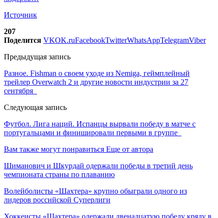
Источник
207
Поделится
VK
OK.ru
Facebook
Twitter
WhatsApp
Telegram
Viber
Предыдущая запись
Разное. Fishman о своем уходе из Nemiga, геймплейный
трейлер Overwatch 2 и другие новости индустрии за 27
сентября
Следующая запись
Футбол. Лига наций. Испанцы вырвали победу в матче с
португальцами и финишировали первыми в группе
Вам также могут понравиться
Еще от автора
Шиманович и Шкурдай одержали победы в третий день
чемпионата страны по плаванию
Волейболисты «Шахтера» крупно обыграли одного из
лидеров российской Суперлиги
Хоккеисты «Шахтера» одержали двенадцатую победу кряду в