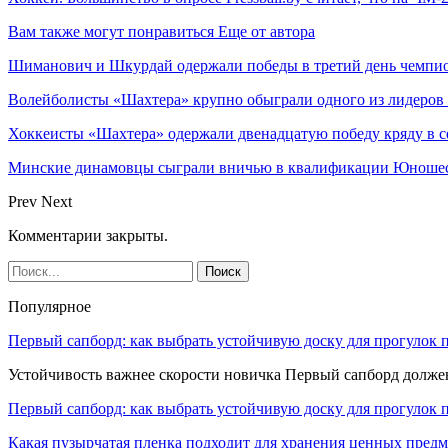
Вам также могут понравиться
Еще от автора
Шиманович и Шкурдай одержали победы в третий день чемпио
Волейболисты «Шахтера» крупно обыграли одного из лидеров
Хоккеисты «Шахтера» одержали двенадцатую победу кряду в с
Минские динамовцы сыграли вничью в квалификации Юноше
Prev
Next
Комментарии закрыты.
Популярное
Первый сапборд: как выбрать устойчивую доску для прогулок 
Устойчивость важнее скорости новичка Первый сапборд долж
Первый сапборд: как выбрать устойчивую доску для прогулок 
Какая пузырчатая пленка подходит для хранения ценных предм