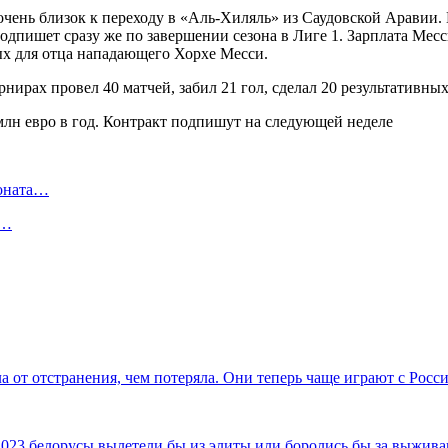
чень близок к переходу в «Аль-Хиляль» из Саудовской Аравии. К
одпишет сразу же по завершении сезона в Лиге 1. Зарплата Месс
ых для отца нападающего Хорхе Месси.
ирах провел 40 матчей, забил 21 гол, сделал 20 результативных
ионата…
в…
а от отстранения, чем потеряла. Они теперь чаще играют с Рос
М-2023 белорусы вылетели бы из элиты или боролись бы за выжи