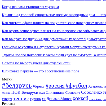
Когда реклама становится мусором
Крыша над головой спортсмена: почему загородный дом — это
Как чистота офиса влияет на покупательское поведение: псих
Как оформление офиса влияет на конверсию: что забывают мар
Как выбрать подрядчика для демонтажных работ: digital-страте
Гран-при Бахрейна и Саудовской Аравии могут исчезнуть из к
Туризм нового поколения: зачем люди едут не смотреть, а испы
Советы по выбору цвета для отделки стен
Шлифовка паркета — это восстановление пола
Метки
#беларусь
#футбол
#россия
#брест
Азаренко
В
Соболенко
НОК Беларуси
Олимпиада
Саснович
У
Москва
НХЛ
хоккей
теннис
спорт
хк Динамо-Минск
турнир
хоккей на тра
Реклама