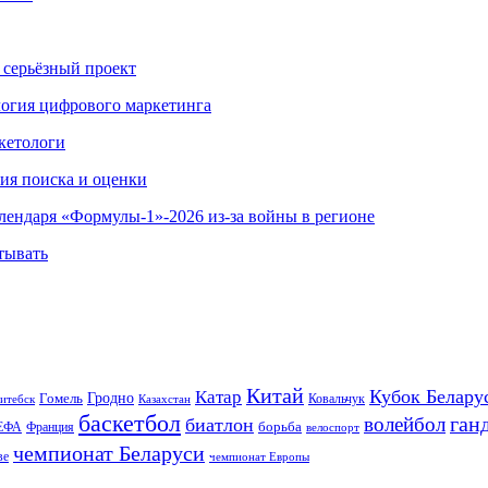
 серьёзный проект
ология цифрового маркетинга
кетологи
гия поиска и оценки
алендаря «Формулы-1»-2026 из-за войны в регионе
тывать
Китай
Кубок Белару
Катар
Гомель
Гродно
Казахстан
Ковальчук
итебск
баскетбол
ган
волейбол
биатлон
борьба
ЕФА
Франция
велоспорт
чемпионат Беларуси
ве
чемпионат Европы