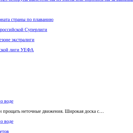
ната страны по плаванию
 российской Суперлиги
езоне экстралиги
ской лиги УЕФА
по воде
ен прощать неточные движения. Широкая доска с…
по воде
етов