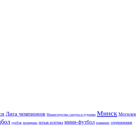
Минск
си
Лига чемпионов
Могилев
Министерство спорта и туризма
дбол
мини-футбол
легкая атлетика
соревнования
гребля
женщины
плавание