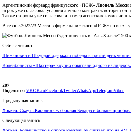
Аргентинский форвард французского «ПСЖ»
Лионель Месси
о
игрок уже согласовал условия личного контракта, который он п
Также стороны уже согласовали размер агентских комиссионн
В сезоне-2022/23 Месси в форме парижского «ПСЖ» во всех турн
Сейчас читают
Шиманович и Шкурдай одержали победы в третий день чемп
Волейболисты «Шахтера» крупно обыграли одного из лидеро
207
Поделится
VK
OK.ru
Facebook
Twitter
WhatsApp
Telegram
Viber
Предыдущая запись
Хоккей. Скаут «Каролины»: сборная Беларуси больше приобрел
Следующая запись
Хоккей. Большинство в опросе Pressball.by считает, что на Ч