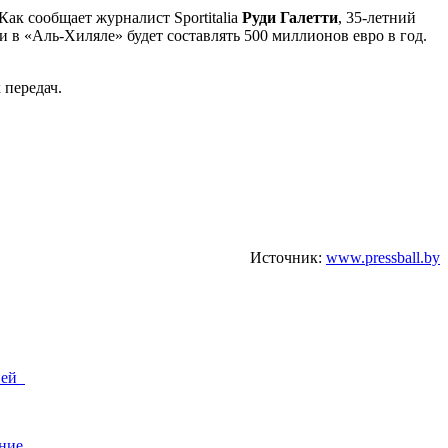
ак сообщает журналист Sportitalia
Руди Галетти
, 35-летний
и в «Аль-Хиляле» будет составлять 500 миллионов евро в год.
 передач.
Источник:
www.pressball.by
сией
вание